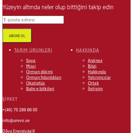
Yüzeyin altında neler olup bittiğini takip edin
E-posta adresi
ABONE OL
TARIM ÜRÜNLERI
HAKKINDA
Soya
Arginex
Mısır
Bilgi
Orman dikimi
Hakkında
Orman fidanlıkları
Yatırımcılar
Okaliptüs
Ortak
Bahçe bitkileri
İletişim
ŞIRKET
+(46) 70 286 86 00
info@arevo.se
Dåva Energiväg 8