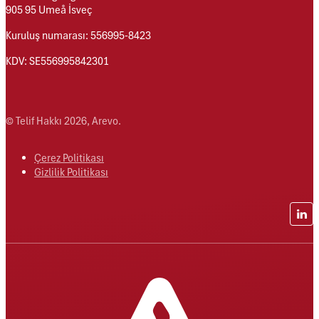
905 95 Umeå İsveç
Kuruluş numarası: 556995-8423
KDV: SE556995842301
© Telif Hakkı 2026, Arevo.
Çerez Politikası
Gizlilik Politikası
Lin