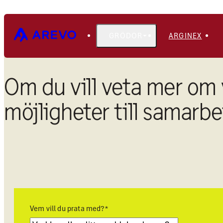
GRÖDOR
ARGINEX
Om du vill veta mer om 
möjligheter till samarb
Vem vill du prata med?
*