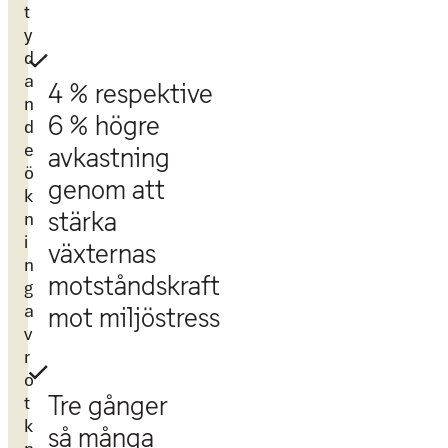
t
y
d
a
4 % respektive
n
6 % högre
d
e
avkastning
ö
genom att
k
stärka
n
i
växternas
n
motståndskraft
g
a
mot miljöstress
v
r
o
Tre gånger
t
k
så många