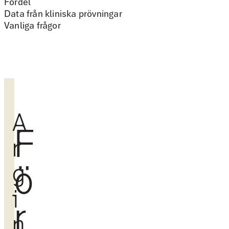
Fördel
Data från kliniska prövningar
Vanliga frågor
A
F
r
ö
g
i
r
n