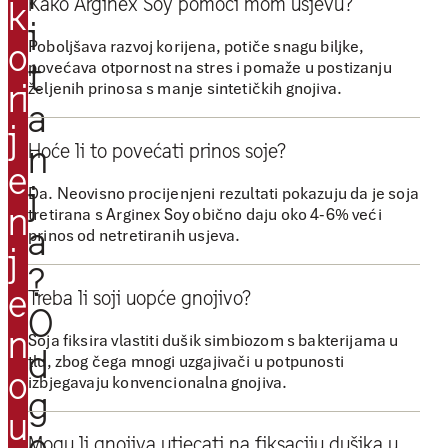
Kako Arginex Soy pomoći mom usjevu?
k
g
i
Poboljšava razvoj korijena, potiče snagu biljke,
o
i
t
povećava otpornost na stres i pomaže u postizanju
n
ri
željenih prinosa s manje sintetičkih gnojiva.
a
e
j
x
n
Hoće li to povećati prinos soje?
S
e
j
o
Da. Neovisno procijenjeni rezultati pokazuju da je soja
n
tretirana s Arginex Soy obično daju oko 4-6% veći
y
a
prinos od netretiranih usjeva.
p
j
?
r
e
Treba li soji uopće gnojivo?
u
O
ž
n
Soja fiksira vlastiti dušik simbiozom s bakterijama u
d
a
tlu, zbog čega mnogi uzgajivači u potpunosti
o
izbjegavaju konvencionalna gnojiva.
n
g
u
a
o
Mogu li gnojiva utjecati na fiksaciju dušika u
m