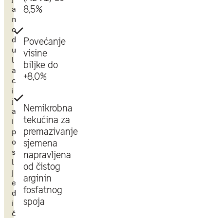
a
8,5%
n
o
d
Povećanje
u
visine
l
biljke do
a
+8,0%
c
i
j
Nemikrobna
a
tekućina za
i
premazivanje
p
o
sjemena
s
napravljena
l
od čistog
j
arginin
e
fosfatnog
d
spoja
i
č