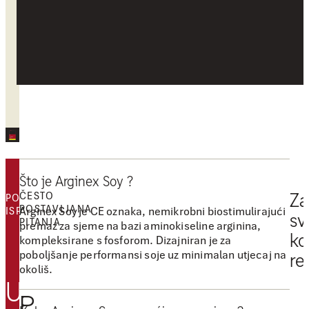
POVRATNE
Što je Arginex Soy ?
INFORMACIJE
ČESTO
Za
PODACI O
POSTAVLJANA
Arginex Soy je CE oznaka, nemikrobni biostimulirajući
ISPITIVANJIMA
sv
PITANJA
premaz za sjeme na bazi aminokiseline arginina,
ko
kompleksirane s fosforom. Dizajniran je za
poboljšanje performansi soje uz minimalan utjecaj na
re
"
okoliš.
U
A
P
r