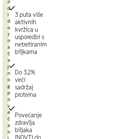
o
d
i
3 puta više
d
aktivnih
o
kvržica u
z
usporedbi s
n
netretiranim
a
biljkama
č
a
j
Do 3,2%
n
o
veći
g
sadržaj
p
proteina
o
v
e
Povećanje
ć
zdravlja
a
biljaka
n
(NDVI) do
j