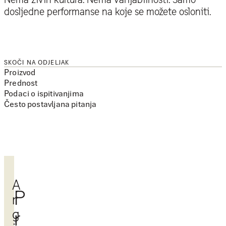
dosljedne performanse na koje se možete osloniti.
SKOČI NA ODJELJAK
Proizvod
Prednost
Podaci o ispitivanjima
Često postavljana pitanja
A
P
r
g
r