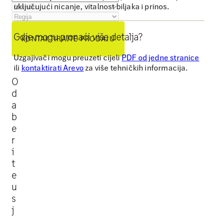
uključujući nicanje, vitalnost biljaka i prinos.
o
k
Gdje mogu pronaći više detalja?
l
KONTAKTIRAJTE PRODAJU
i
Uzgajivači mogu preuzeti cijeli
PDF od jedne stranice
j
ili
kontaktirati Arevo
za više tehničkih informacija.
a
O
d
n
a
j
b
e
e
u
r
s
i
j
t
e
e
u
v
s
a
j
i