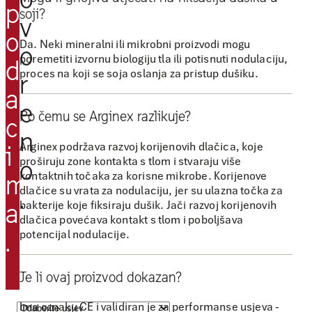
p
soji?
p
v
o
r
Da. Neki mineralni ili mikrobni proizvodi mogu
o
i
poremetiti izvornu biologiju tla ili potisnuti nodulaciju,
d
proces na koji se soja oslanja za pristup dušiku.
l
r
a
i
e
k
Po čemu se Arginex razlikuje?
c
u
n
Arginex podržava razvoj korijenovih dlačica, koje
i
d
proširuju zone kontakta s tlom i stvaraju više
o
a
kontaktnih točaka za korisne mikrobe. Korijenove
m
dlačice su vrata za nodulaciju, jer su ulazna točka za
.
p
bakterije koje fiksiraju dušik. Jači razvoj korijenovih
a
o
dlačica povećava kontakt s tlom i poboljšava
d
potencijal nodulacije.
.
r
ž
Je li ovaj proizvod dokazan?
i
Ima oznaku CE i validiran je za performanse usjeva -
m