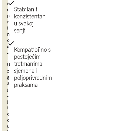
n
Stabilan i
o
p
konzistentan
r
u svakoj
i
seriji
n
o
s
Kompatibilno s
a
postojećim
.
tretmanima
U
sjemena i
z
g
poljoprivrednim
a
praksama
j
a
j
t
e
d
u