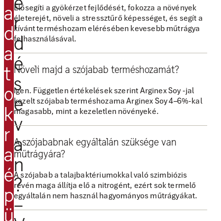
é
n
Elősegíti a gyökérzet fejlődését, fokozza a növények
a
e
r
életerejét, növeli a stressztűrő képességet, és segít a
d
kívánt terméshozam elérésében kevesebb műtrágya
x
d
felhasználásával.
S
a
o
é
t
Növeli majd a szójabab terméshozamát?
y
s
l
o
Igen. Független értékelések szerint Arginex Soy -jal
e
e
kezelt szójabab terméshozama Arginex Soy 4–6%-kal
k
magasabb, mint a kezeletlen növényeké.
h
v
e
r
a
t
A szójababnak egyáltalán szüksége van
a
ő
műtrágyára?
n
s
é
A szójabab a talajbaktériumokkal való szimbiózis
?
é
révén maga állítja elő a nitrogént, ezért sok termelő
p
g
egyáltalán nem használ hagyományos műtrágyákat.
–
e
ü