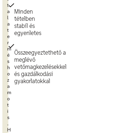
t
a
Minden
l
tételben
a
stabil és
t
egyenletes
e
r
m
Összeegyeztethető a
é
meglévő
s
vetőmagkezelésekkel
h
o
és gazdálkodási
z
gyakorlatokkal
a
m
o
t
i
s
.
H