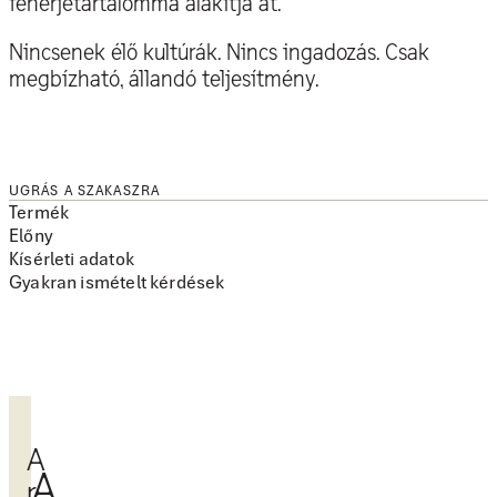
fehérjetartalommá alakítja át.
Nincsenek élő kultúrák. Nincs ingadozás. Csak
megbízható, állandó teljesítmény.
UGRÁS A SZAKASZRA
Termék
Előny
Kísérleti adatok
Gyakran ismételt kérdések
A
A
r