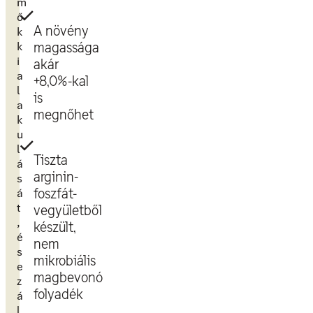
m
ő
A növény
k
k
magassága
i
akár
a
+8,0%-kal
l
is
a
megnőhet
k
u
l
Tiszta
á
arginin-
s
á
foszfát-
t
vegyületből
,
készült,
é
nem
s
mikrobiális
e
magbevonó
z
folyadék
á
l