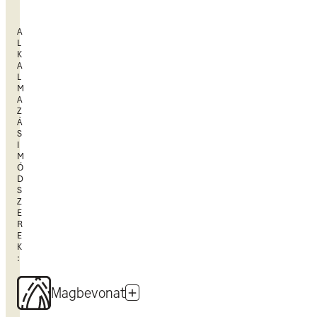
A
L
K
A
L
M
A
Z
Á
S
I
M
Ó
D
S
Z
E
R
E
K
:
Magbevonat