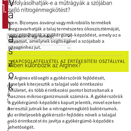
V
t
Befolyásolhatják-e a műtrágyák a szójában
l.
A
zajló nitrogénmegkötést?
á
r
Igen. Bizonyos ásványi vagy mikrobiális termékek
l
g
megzavarhatják a talaj természetes ökoszisztémáját,
i
vagy gátolhatják a gyökérgümő-képződést, amely az a
a
folyamat, amelynek segítségével a szójabab a
n
nitrogénhez jut.
s
e
x
z
KAPCSOLATFELVÉTEL AZ ÉRTÉKESÍTÉSI OSZTÁLLYAL
Miben különbözik az Arginex?
S
o
o
Az Arginex elősegíti a gyökérszőrök fejlődését,
y
k
amelyek kiterjesztik a talajjal való érintkezési
V
felületet, és több érintkezési pontot biztosítanak a
s
á
.
hasznos mikroorganizmusok számára. A gyökérszőrök
z
l
a gyökérgümő-képződés kapuit jelentik, mivel ezeken
á
a
keresztül jutnak be a nitrogénmegkötő baktériumok.
Az erőteljesebb gyökérszőr-fejlődés növeli a talajjal
s
m
való érintkezést és javítja a gyökérgümő-képződés
s
u
lehetőségét.
z