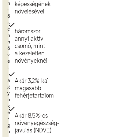
n
képességének
t
növelésével
ő
s
e
háromszor
n
annyi aktív
n
csomó, mint
ö
a kezeletlen
v
növényeknél
e
l
i
a
Akár 3,2%-kal
g
magasabb
y
fehérjetartalom
ö
k
é
Akár 8,5%-os
r
növényegészség-
g
javulás (NDVI)
ü