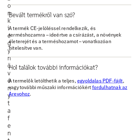
n
o
k
n
Bevált termékről van szó?
r
k
a
i
A termék CE-jelöléssel rendelkezik, és
terméshozamra – ideértve a csírázást, a növények
e
,
életerejét és a terméshozamot – vonatkozóan
g
h
hitelesítve van.
y
o
n
g
ö
Hol találok további információkat?
y
v
e
é
A termelők letölthetik a teljes,
egyoldalas PDF-fájlt
,
vagy további műszaki információkért
fordulhatnak az
n
l
Arevohoz
.
y
ő
t
s
a
e
f
g
e
í
n