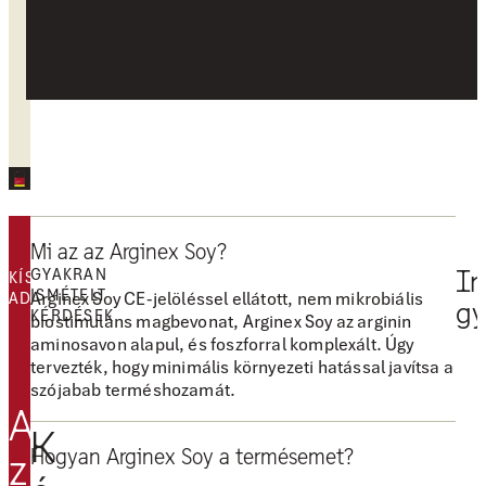
VISSZAJELZÉS
Mi az az Arginex Soy?
GYAKRAN
In
KÍSÉRLETI
ISMÉTELT
Arginex Soy CE-jelöléssel ellátott, nem mikrobiális
ADATOK
gy
KÉRDÉSEK
biostimuláns magbevonat, Arginex Soy az arginin
aminosavon alapul, és foszforral komplexált. Úgy
tervezték, hogy minimális környezeti hatással javítsa a
A
szójabab terméshozamát.
r
A
g
K
Hogyan Arginex Soy a termésemet?
i
z