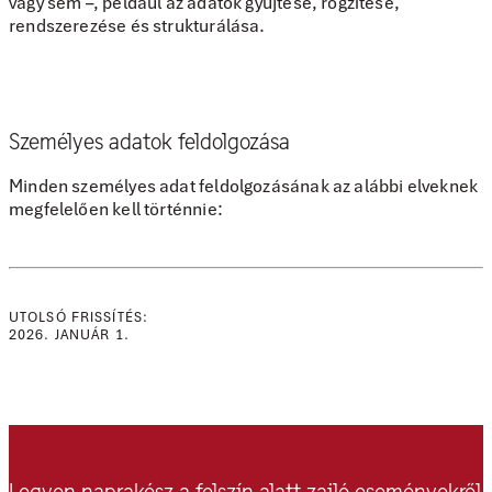
vagy sem –, például az adatok gyűjtése, rögzítése,
rendszerezése és strukturálása.
Személyes adatok feldolgozása
Minden személyes adat feldolgozásának az alábbi elveknek
megfelelően kell történnie:
UTOLSÓ FRISSÍTÉS:
2026. JANUÁR 1.