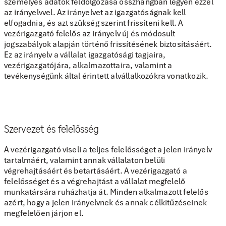
személyes adatok feldolgozása összhangban legyen ezzel
az irányelvvel. Az irányelvet az igazgatóságnak kell
elfogadnia, és azt szükség szerint frissíteni kell. A
vezérigazgató felelős az irányelv új és módosult
jogszabályok alapján történő frissítésének biztosításáért.
Ez az irányelv a vállalat igazgatósági tagjaira,
vezérigazgatójára, alkalmazottaira, valamint a
tevékenységünk által érintett alvállalkozókra vonatkozik.
Szervezet és felelősség
A vezérigazgató viseli a teljes felelősséget a jelen irányelv
tartalmáért, valamint annak vállalaton belüli
végrehajtásáért és betartásáért. A vezérigazgató a
felelősséget és a végrehajtást a vállalat megfelelő
munkatársára ruházhatja át. Minden alkalmazott felelős
azért, hogy a jelen irányelvnek és annak célkitűzéseinek
megfelelően járjon el.