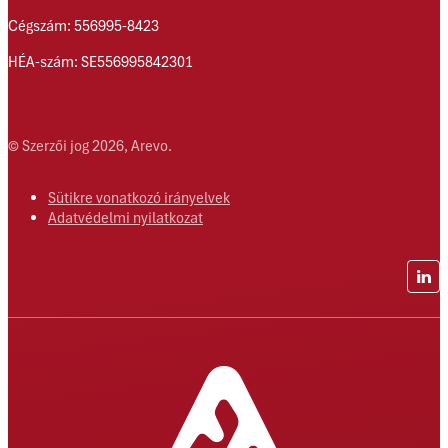
Cégszám: 556995-8423
HÉA-szám: SE556995842301
© Szerzői jog 2026, Arevo.
Sütikre vonatkozó irányelvek
Adatvédelmi nyilatkozat
Lin