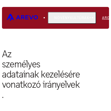
NÖVÉNYKULTÚRÁK
ARG
ADATVÉDELMI NYILATKOZAT
Az
személyes
adatainak kezelésére
vonatkozó irányelvek
.