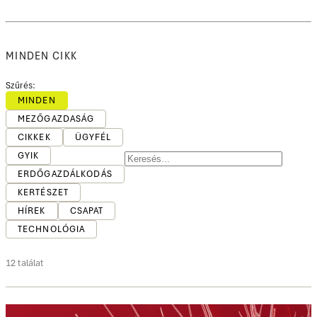
MINDEN CIKK
Szűrés:
MINDEN
MEZŐGAZDASÁG
CIKKEK
ÜGYFÉL
GYIK
ERDŐGAZDÁLKODÁS
KERTÉSZET
HÍREK
CSAPAT
TECHNOLÓGIA
12 találat