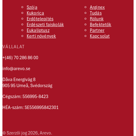
Szója
Arginex
Kukorica
Tudás
Erdőtelepítés
Rólunk
Erdészeti faiskolák
Befektetők
Eukaliptusz
Partner
Kerti növények
Kapcsolat
VÁLLALAT
+(46) 70 286 86 00
info@arevo.se
Dåva Energiväg 8
905 95 Umeå, Svédország
Cégszám: 556995-8423
HÉA-szám: SE556995842301
© Szerzői jog 2026, Arevo.