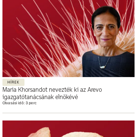
HÍREK
Maria Khorsandot nevezték ki az Arevo
igazgatótanácsának elnökévé
Olvasási idő: 3 perc