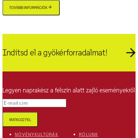
TOVÁBBI INFORMÁCIÓK
Indítsd el a gyökérforradalmat!
Legyen naprakész a felszín alatt zajló eseményekről
E-mail cím
IRATKOZZ FEL
NÖVÉNYKULTÚRÁK
RÓLUNK