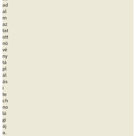
ad
al
m
az
tat
ott
nö
vé
ny
tá
pl
ál
ás
i
te
ch
no
ló
gi
áj
a.