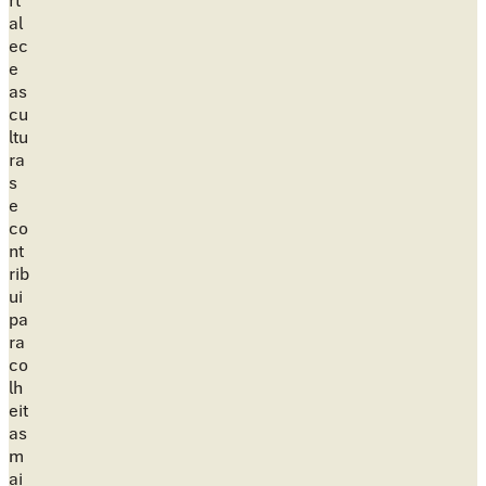
rt
al
ec
e
as
cu
ltu
ra
s
e
co
nt
rib
ui
pa
ra
co
lh
eit
as
m
ai