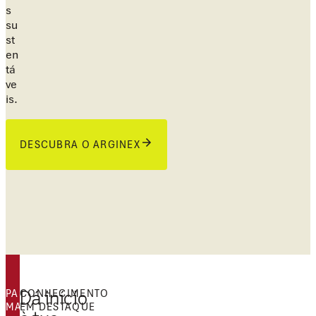
s
su
st
en
tá
ve
is.
DESCUBRA O ARGINEX
PARCERIAS EM
CONHECIMENTO
Dá início
MATÉRIA DE
EM DESTAQUE