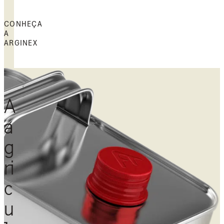
CONHEÇA
A
ARGINEX
A
a
g
ri
c
u