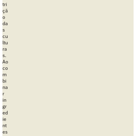
tri
çã
o
da
s
cu
ltu
ra
s.
Ao
co
m
bi
na
r
in
gr
ed
ie
nt
es