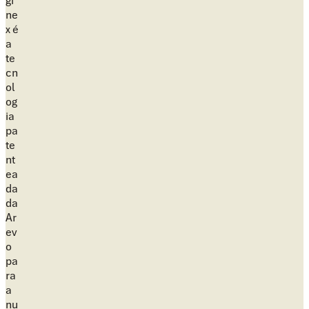
gi
ne
x é
a
te
cn
ol
og
ia
pa
te
nt
ea
da
da
Ar
ev
o
pa
ra
a
nu