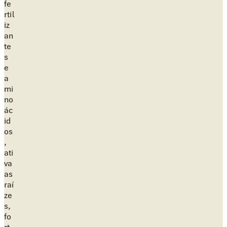
fe
rtil
iz
an
te
s
e
a
mi
no
ác
id
os
,
ati
va
as
raí
ze
s,
fo