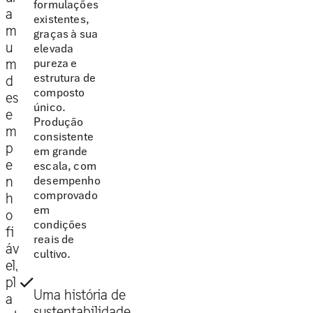
formulações
a
existentes,
m
graças à sua
u
elevada
pureza e
m
estrutura de
d
composto
es
único.
e
Produção
m
consistente
p
em grande
e
escala, com
desempenho
n
comprovado
h
em
o
condições
fi
reais de
áv
cultivo.
el,
pl
Uma história de
a
sustentabilidade