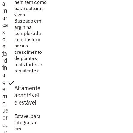
nem tem como
a
base culturas
m
vivas.
ar
Baseado em
ca
arginina
s
complexada
d
com fósforo
para o
e
crescimento
ja
de plantas
rd
mais fortes e
in
resistentes.
a
g
Altamente
e
adaptável
m
e estável
q
ue
Estável para
pr
integração
oc
em
ur