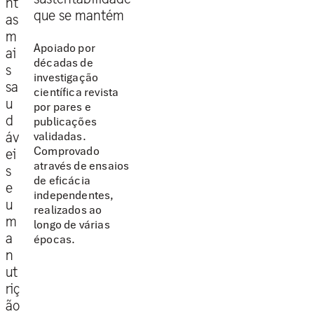
nt
que se mantém
as
m
Apoiado por
ai
décadas de
s
investigação
sa
científica revista
u
por pares e
d
publicações
validadas.
áv
Comprovado
ei
através de ensaios
s
de eficácia
e
independentes,
u
realizados ao
m
longo de várias
a
épocas.
n
ut
riç
ão