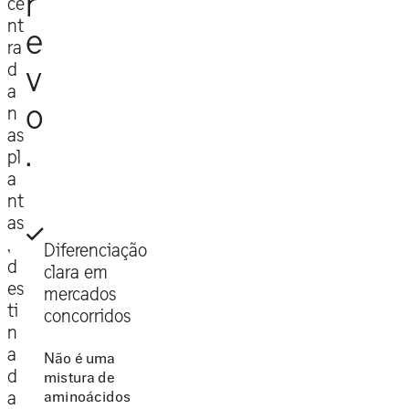
r
ce
nt
e
ra
d
v
a
o
n
as
.
pl
a
nt
as
,
Diferenciação
d
clara em
es
mercados
ti
concorridos
n
a
Não é uma
d
mistura de
aminoácidos
a