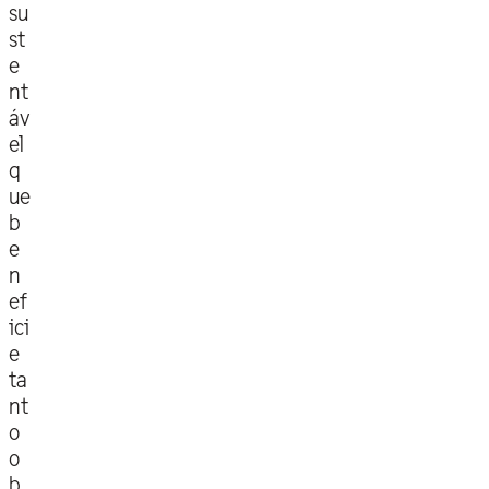
su
st
e
nt
áv
el
q
ue
b
e
n
ef
ici
e
ta
nt
o
o
b