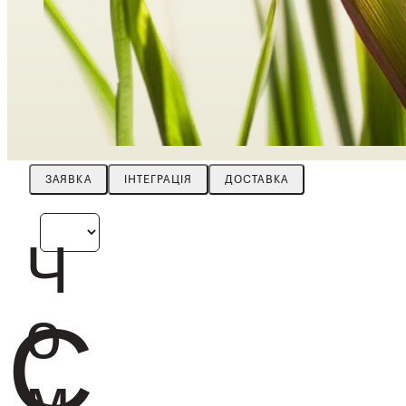
ЗАЯВКА
ІНТЕГРАЦІЯ
ДОСТАВКА
Ч
о
С
м