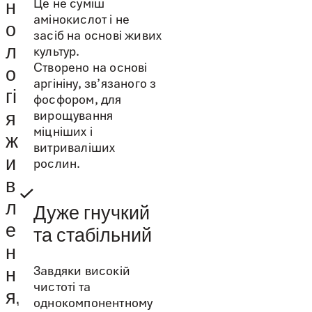
Це не суміш
н
амінокислот і не
о
засіб на основі живих
л
культур.
Створено на основі
о
аргініну, зв’язаного з
гі
фосфором, для
вирощування
я
міцніших і
ж
витриваліших
и
рослин.
в
л
Дуже гнучкий
е
та стабільний
н
Завдяки високій
н
чистоті та
я,
однокомпонентному