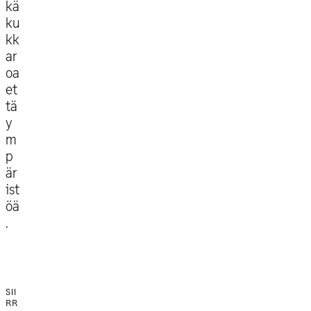
kä
ku
kk
ar
oa
et
tä
y
m
p
är
ist
öä
.
SII
RR