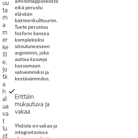
aminohapposeosta
uu
eikä perustu
ta
elävään
rh
bakteerikulttuuriin.
a
Tuote perustuu
m
fosforin kanssa
er
kompleksiksi
sitoutuneeseen
ke
arginiiniin, joka
ill
auttaa kasveja
e,
kasvamaan
jo
vahvemmiksi ja
tk
kestävämmiksi.
a
h
Erittäin
al
mukautuva ja
ua
vakaa
va
t
Yhdiste on vakaa ja
lu
integroitavissa
ot