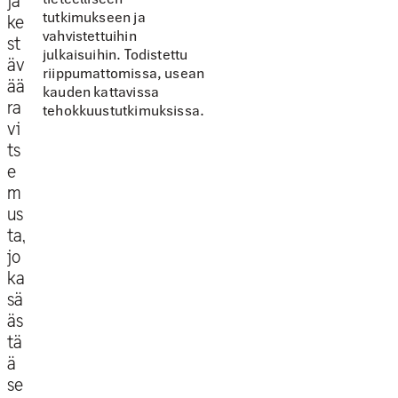
ja
tutkimukseen ja
ke
vahvistettuihin
st
julkaisuihin. Todistettu
äv
riippumattomissa, usean
ää
kauden kattavissa
ra
tehokkuustutkimuksissa.
vi
ts
e
m
us
ta,
jo
ka
sä
äs
tä
ä
se