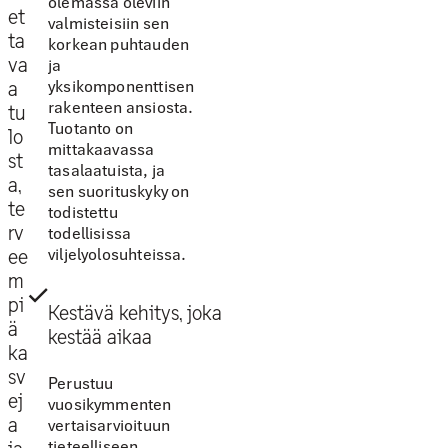
olemassa oleviin
et
valmisteisiin sen
ta
korkean puhtauden
va
ja
yksikomponenttisen
a
rakenteen ansiosta.
tu
Tuotanto on
lo
mittakaavassa
st
tasalaatuista, ja
a,
sen suorituskyky on
te
todistettu
rv
todellisissa
viljelyolosuhteissa.
ee
m
pi
Kestävä kehitys, joka
ä
kestää aikaa
ka
sv
Perustuu
ej
vuosikymmenten
a
vertaisarvioituun
tieteelliseen