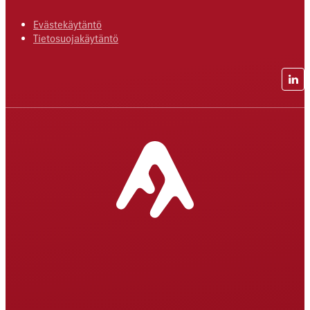
Evästekäytäntö
Tietosuojakäytäntö
Lin