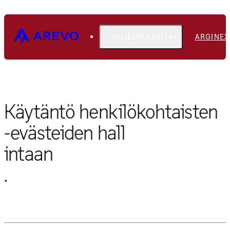
VILJELYKASVIT
ARGINEX
EVÄSTEKÄYTÄNTÖ
Käytäntö henkilökohtaisten
-evästeiden hall
intaan
.