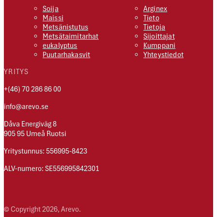
Soija
Arginex
Maissi
Tieto
Metsänistutus
Tietoja
Metsätaimitarhat
Sijoittajat
eukalyptus
Kumppani
Puutarhakasvit
Yhteystiedot
YRITYS
+(46) 70 286 86 00
info@arevo.se
Dåva Energiväg 8
905 95 Umeå Ruotsi
Yritystunnus: 556995-8423
ALV-numero: SE556995842301
© Copyright 2026, Arevo.