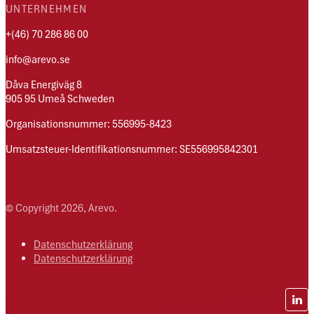
UNTERNEHMEN
+(46) 70 286 86 00
info@arevo.se
Dåva Energiväg 8
905 95 Umeå Schweden
Organisationsnummer: 556995-8423
Umsatzsteuer-Identifikationsnummer: SE556995842301
© Copyright 2026, Arevo.
Datenschutzerklärung
Datenschutzerklärung
Lin