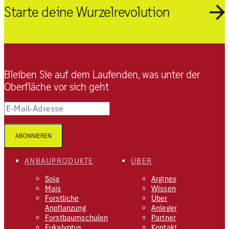
Starte deine Wurzelrevolution
Bleiben Sie auf dem Laufenden, was unter der
Oberfläche vor sich geht
E-Mail-Adresse
ABONNIEREN
ANBAUPRODUKTE
ÜBER
Soja
Arginex
Mais
Wissen
Forstliche
Über
Anpflanzung
Anleger
Forstbaumschulen
Partner
Eukalyptus
Kontakt