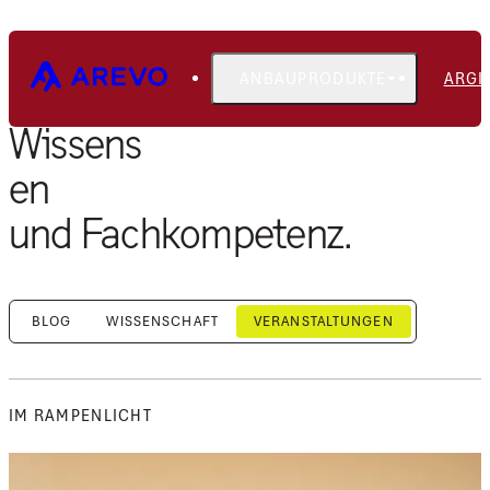
ANBAUPRODUKTE
ARGI
Wissens
en
und Fachkompetenz.
BLOG
WISSENSCHAFT
VERANSTALTUNGEN
IM RAMPENLICHT