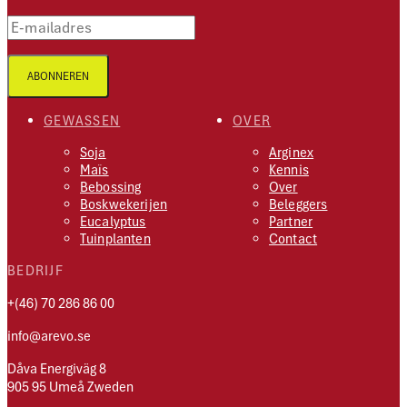
E-mailadres
ABONNEREN
GEWASSEN
OVER
Soja
Arginex
Maïs
Kennis
Bebossing
Over
Boskwekerijen
Beleggers
Eucalyptus
Partner
Tuinplanten
Contact
BEDRIJF
+(46) 70 286 86 00
info@arevo.se
Dåva Energiväg 8
905 95 Umeå Zweden