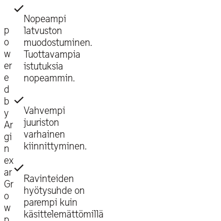
Nopeampi
p
latvuston
o
muodostuminen.
w
Tuottavampia
er
istutuksia
e
nopeammin.
d
b
Vahvempi
y
juuriston
Ar
varhainen
gi
kiinnittyminen.
n
ex
ar
Ravinteiden
Gr
hyötysuhde on
o
parempi kuin
w
käsittelemättömillä
p