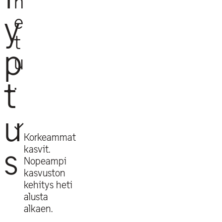
n
y
e
t
p
u
.
t
u
Korkeammat
s
kasvit.
Nopeampi
kasvuston
kehitys heti
alusta
alkaen.