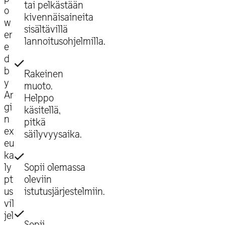
tai pelkästään
o
kivennäisaineita
w
sisältävillä
er
lannoitusohjelmilla.
e
d
b
Rakeinen
y
muoto.
Ar
Helppo
gi
käsitellä,
n
pitkä
ex
säilyvyysaika.
eu
ka
ly
Sopii olemassa
pt
oleviin
us
istutusjärjestelmiin.
vil
jel
Sopii