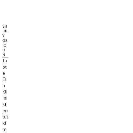
SII
RR
Y
OS
IO
O
N
Tu
ot
e
Et
u
Kli
ini
st
en
tut
ki
m