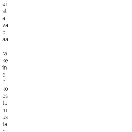
ei
st
a
va
p
aa
,
ra
ke
in
e
n
ko
os
tu
m
us
ta
rj