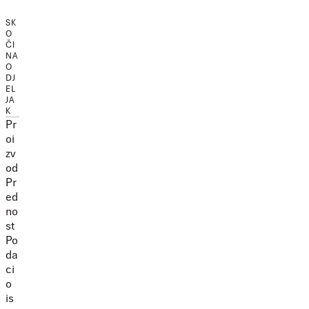
SK
O
ČI
NA
O
DJ
EL
JA
K
Pr
oi
zv
od
Pr
ed
no
st
Po
da
ci
o
is