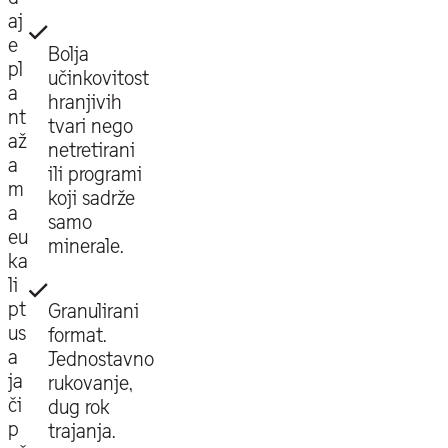
aj
e
Bolja
pl
učinkovitost
a
hranjivih
nt
tvari nego
až
netretirani
a
ili programi
m
koji sadrže
a
samo
eu
minerale.
ka
li
pt
Granulirani
us
format.
a
Jednostavno
ja
rukovanje,
či
dug rok
p
trajanja.