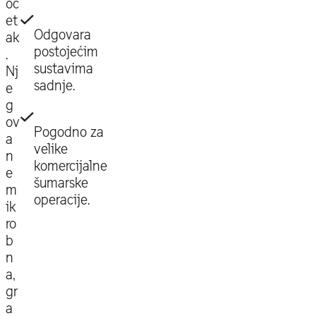
oč
et
Odgovara
ak
postojećim
.
sustavima
Nj
sadnje.
e
g
ov
Pogodno za
a
velike
n
komercijalne
e
šumarske
m
operacije.
ik
ro
b
n
a,
gr
a