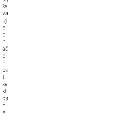
ša
va
uj
e
d
n
ač
e
n
os
t
sa
st
oji
n
e.