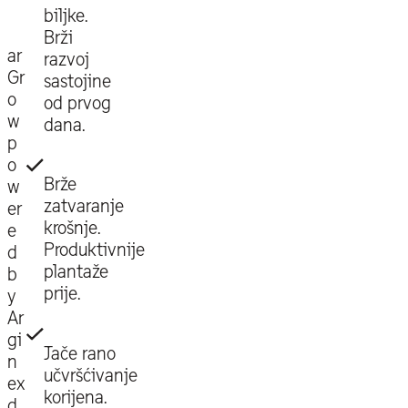
biljke.
Brži
ar
razvoj
Gr
sastojine
o
od prvog
w
dana.
p
o
Brže
w
zatvaranje
er
krošnje.
e
Produktivnije
d
plantaže
b
prije.
y
Ar
gi
Jače rano
n
učvršćivanje
ex
korijena.
d