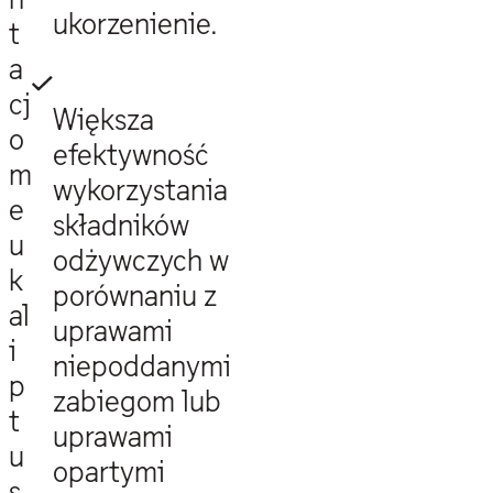
ukorzenienie.
t
a
cj
Większa
o
efektywność
m
wykorzystania
e
składników
u
odżywczych w
k
porównaniu z
al
uprawami
i
niepoddanymi
p
zabiegom lub
t
uprawami
u
opartymi
s