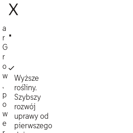
x
.
a
r
G
r
o
w
Wyższe
,
rośliny.
p
Szybszy
o
rozwój
w
uprawy od
e
pierwszego
r