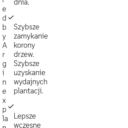
dnia.
e
d
Szybsze
b
zamykanie
y
korony
A
drzew.
r
Szybsze
g
uzyskanie
i
wydajnych
n
plantacji.
e
x
p
Lepsze
la
wczesne
n