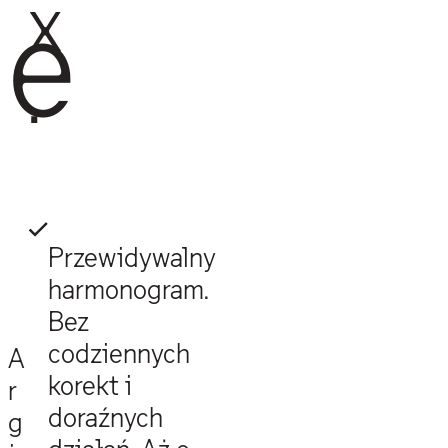
x
e
.
Przewidywalny
harmonogram.
Bez
codziennych
A
korekt i
r
doraźnych
g