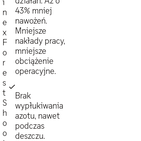
działań. Aż o
i
43% mniej
n
nawożeń.
e
Mniejsze
x
nakłady pracy,
F
mniejsze
o
obciążenie
r
operacyjne.
e
s
t
Brak
S
wypłukiwania
h
azotu, nawet
o
podczas
o
deszczu.