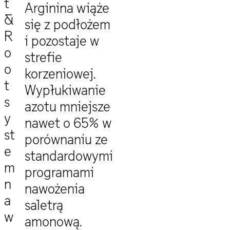
t
Arginina wiąże
&
się z podłożem
R
i pozostaje w
o
strefie
o
korzeniowej.
t
Wypłukiwanie
s
azotu mniejsze
y
nawet o 65% w
st
porównaniu ze
e
standardowymi
m
programami
n
nawożenia
a
saletrą
w
amonową.