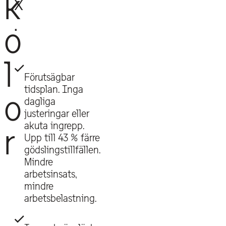
k
x
.
o
l
Förutsägbar
tidsplan. Inga
o
dagliga
justeringar eller
akuta ingrepp.
r
Upp till 43 % färre
gödslingstillfällen.
Mindre
arbetsinsats,
mindre
arbetsbelastning.