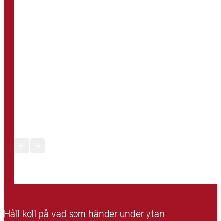
Författare
2 här
Rubrik 2
här
Håll koll på vad som händer under ytan