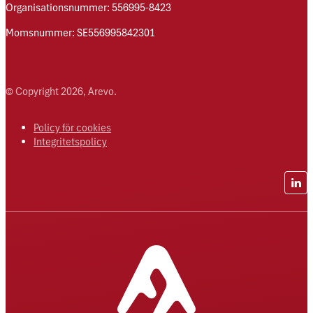
Organisationsnummer: 556995-8423
Momsnummer: SE556995842301
© Copyright 2026, Arevo.
Policy för cookies
Integritetspolicy
Lin