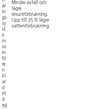
Mindre avfall och
är
lägre
in
resursförbrukning.
gs
Upp till 25 % lägre
sy
vattenförbrukning.
st
e
m
so
m
fö
re
n
kl
ar
d
et
d
ag