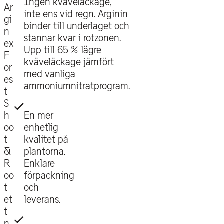
Ingen kväveläckage,
Ar
inte ens vid regn. Arginin
gi
binder till underlaget och
n
stannar kvar i rotzonen.
ex
Upp till 65 % lägre
F
kväveläckage jämfört
or
med vanliga
es
ammoniumnitratprogram.
t
S
En mer
h
enhetlig
oo
kvalitet på
t
plantorna.
&
Enklare
R
förpackning
oo
och
t
leverans.
et
t
n