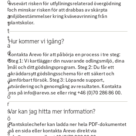
ö
i
k
avsevärt risken för utfyllningsrelaterad övergödning
r
och minskar risken för att drabbas av skärpta
e
a
a
miljöbestämmelser kring kväveavrinning från
l
n
plantskolor.
t
l
d
t
a
u
t
Hur kommer vi igång?
k
l
a
d
u
u
Kontakta Arevo för att påbörja en process i tre steg:
e
Steg 1: Vi kartlägger din nuvarande odlingsmiljö, dina
n
t
mål och ditt gödslingsprogram. Steg 2: Du får ett
l
s
a
skräddarsytt gödslingsschema för ett säkert och
a
k
d
jämförbart försök. Steg 3: Löpande support,
v
utvärdering och genomgång av resultaten. Kontakta
a
i
f
oss på info@arevo.se eller ring +46 (0)70 286 86 00.
p
g
ö
r
e
t
s
Var kan jag hitta mer information?
r
i
ö
f
l
Plantskolechefer kan ladda ner hela PDF-dokumentet
k
ö
l
på en sida eller kontakta Arevo direkt via
s