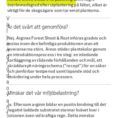
D
p
överlevnadsgrad efter utplantering på fältet, vilket är
e
o
viktigt för de skogsägare som tar emot plantorna.
t
w
V
k
e
ä
Är det svårt att genomföra?
l
r
r
j
Nej. Arginex Forest Shoot & Root införas gradvis och
ä
e
e
testas inom den befintliga produktionen utan att
v
d
leveranserna störs. Arevo stöder plantskolor genom
n
s
b
en introduktionsprocess i tre steg: en inledande
g
kartläggning av rådande förhållanden och mål, ett
i
y
r
skräddarsytt näringsschema (”recept”) för en säker
n
A
ö
och jämförbar testperiod samt löpande stöd och
d
g
r
utvärdering under hela processen.
a
a
g
o
s
i
Minskar det vår miljöbelastning?
v
p
n
a
Ja. Eftersom arginin bildar en positiv bindning till det
e
e
n
negativt laddade substratet stannar kvävet kvar i
c
x
f
rotzonen även vid kraftiga regn. Detta minskar