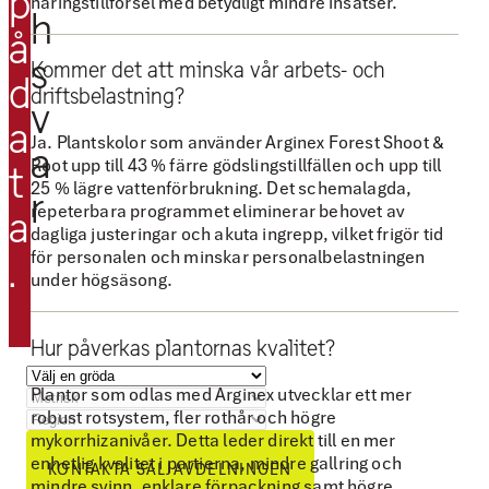
p
näringstillförsel med betydligt mindre insatser.
n
o
h
å
g
d
s
e
i
Kommer det att minska vår arbets- och
d
driftsbelastning?
n
g
v
a
g
a
Ja. Plantskolor som använder Arginex Forest Shoot &
a
å
r
Root upp till 43 % färre gödslingstillfällen och upp till
t
25 % lägre vattenförbrukning. Det schemalagda,
n
e
r
repeterbara programmet eliminerar behovet av
a
g
G
dagliga justeringar och akuta ingrepp, vilket frigör tid
i
r
för personalen och minskar personalbelastningen
.
under högsäsong.
v
ä
e
s
c
m
Hur påverkas plantornas kvalitet?
k
a
Plantor som odlas med Arginex utvecklar ett mer
a
t
robust rotsystem, fler rothår och högre
n
t
mykorrhizanivåer. Detta leder direkt till en mer
enhetlig kvalitet i partierna, mindre gallring och
.
a
KONTAKTA SÄLJAVDELNINGEN
mindre svinn, enklare förpackning samt högre