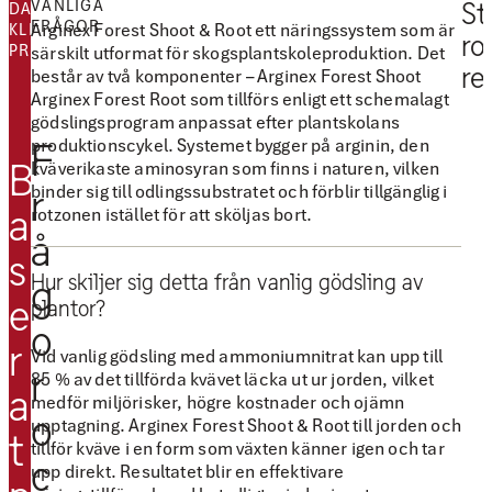
VANLIGA
St
DATA FRÅN
FRÅGOR
Arginex Forest Shoot & Root ett näringssystem som är
KLINISKA
ro
PRÖVNINGAR
särskilt utformat för skogsplantskoleproduktion. Det
re
består av två komponenter – Arginex Forest Shoot
Arginex Forest Root som tillförs enligt ett schemalagt
”
”
gödslingsprogram anpassat efter plantskolans
V
M
produktionscykel. Systemet bygger på arginin, den
F
i
e
B
kväverikaste aminosyran som finns i naturen, vilken
binder sig till odlingssubstratet och förblir tillgänglig i
g
d
r
a
rotzonen istället för att sköljas bort.
e
A
å
r
l
s
Hur skiljer sig detta från vanlig gödsling av
g
d
g
e
plantor?
e
o
o
m
m
r
Vid vanlig gödsling med ammoniumnitrat kan upp till
r
n
i
85 % av det tillförda kvävet läcka ut ur jorden, vilket
a
medför miljörisker, högre kostnader och ojämn
ä
n
o
upptagning. Arginex Forest Shoot & Root till jorden och
r
F
t
tillför kväve i en form som växten känner igen och tar
c
i
r
upp direkt. Resultatet blir en effektivare