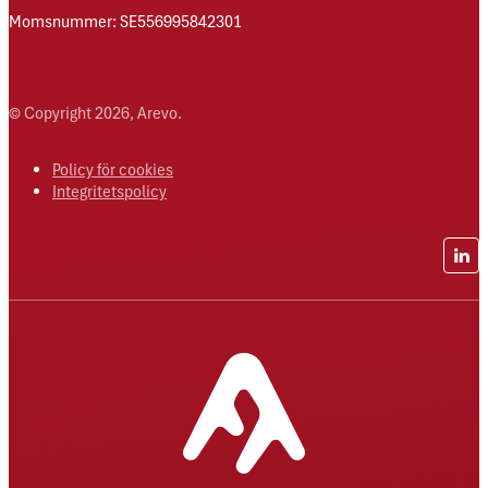
Momsnummer: SE556995842301
© Copyright 2026, Arevo.
Policy för cookies
Integritetspolicy
Lin