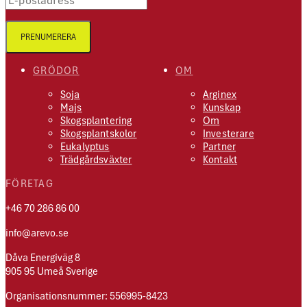
PRENUMERERA
GRÖDOR
OM
Soja
Arginex
Majs
Kunskap
Skogsplantering
Om
Skogsplantskolor
Investerare
Eukalyptus
Partner
Trädgårdsväxter
Kontakt
FÖRETAG
+46 70 286 86 00
info@arevo.se
Dåva Energiväg 8
905 95 Umeå Sverige
Organisationsnummer: 556995-8423