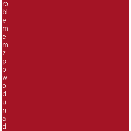
ro
bl
e
m
e
m
z
p
o
w
o
d
u
n
a
d