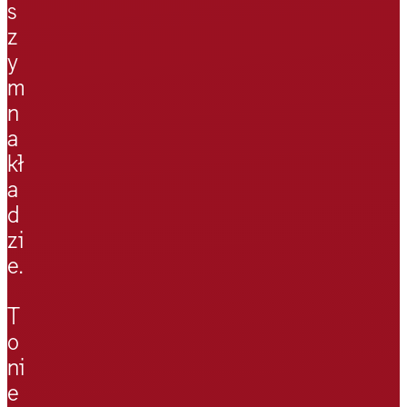
s
z
y
m
n
a
kł
a
d
zi
e.
T
o
ni
e