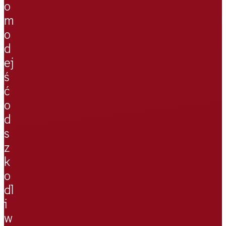
o
m
o
d
ej
ś
ć
o
d
s
z
k
o
dl
i
w