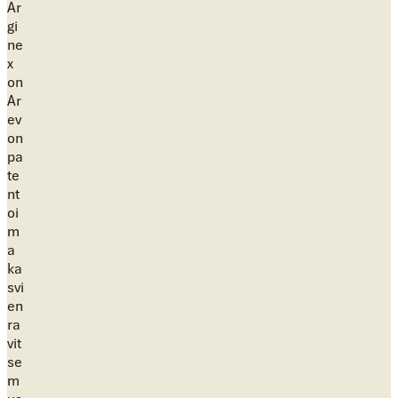
Ar
gi
ne
x
on
Ar
ev
on
pa
te
nt
oi
m
a
ka
svi
en
ra
vit
se
m