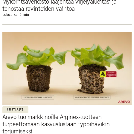
Mykorritsaverkosto laajentaa viljelyalueitasi ja
tehostaa ravinteiden vaihtoa
Lukuaika: 5 min
UUTISET
Arevo tuo markkinoille Arginex-tuotteen
turpeettomaan kasvualustaan typpihävikin
torjumiseksi