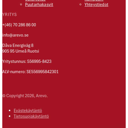
Puutarhakasvit
Yhteystiedot
YRITYS
+(46) 70 286 86 00
info@arevo.se
Dåva Energiväg 8
905 95 Umeå Ruotsi
Yritystunnus: 556995-8423
ALV-numero: SE556995842301
© Copyright 2026, Arevo.
Evästekäytäntö
Tietosuojakäytäntö