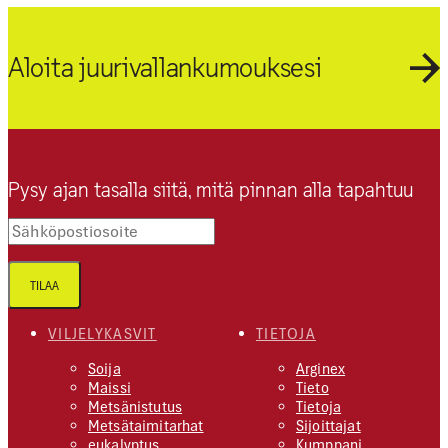
Aloita juurivallankumouksesi
Pysy ajan tasalla siitä, mitä pinnan alla tapahtuu
Sähköpostiosoite
TILAA
VILJELYKASVIT
TIETOJA
Soija
Arginex
Maissi
Tieto
Metsänistutus
Tietoja
Metsätaimitarhat
Sijoittajat
eukalyptus
Kumppani