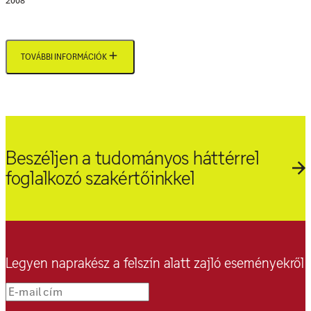
2008
TOVÁBBI INFORMÁCIÓK
Beszéljen a tudományos háttérrel
foglalkozó szakértőinkkel
Legyen naprakész a felszín alatt zajló eseményekről
E-mail cím