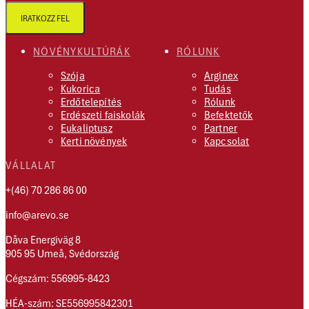
IRATKOZZ FEL
NÖVÉNYKULTÚRÁK
RÓLUNK
Szója
Arginex
Kukorica
Tudás
Erdőtelepítés
Rólunk
Erdészeti faiskolák
Befektetők
Eukaliptusz
Partner
Kerti növények
Kapcsolat
VÁLLALAT
+(46) 70 286 86 00
info@arevo.se
Dåva Energiväg 8
905 95 Umeå, Svédország
Cégszám: 556995-8423
HÉA-szám: SE556995842301