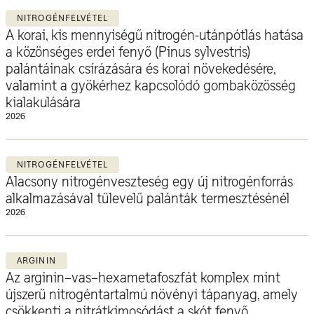
NITROGÉNFELVÉTEL
A korai, kis mennyiségű nitrogén-utánpótlás hatása
a közönséges erdei fenyő (Pinus sylvestris)
palántáinak csírázására és korai növekedésére,
valamint a gyökérhez kapcsolódó gombaközösség
kialakulására
2026
NITROGÉNFELVÉTEL
Alacsony nitrogénveszteség egy új nitrogénforrás
alkalmazásával tűlevelű palánták termesztésénél
2026
ARGININ
Az arginin–vas–hexametafoszfát komplex mint
újszerű nitrogéntartalmú növényi tápanyag, amely
csökkenti a nitrátkimosódást a skót fenyő