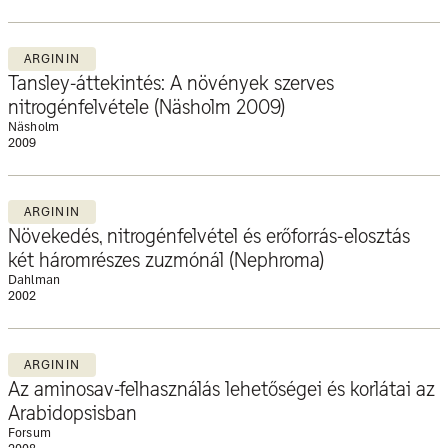
ARGININ
Tansley-áttekintés: A növények szerves
nitrogénfelvétele (Näsholm 2009)
Näsholm
2009
ARGININ
Növekedés, nitrogénfelvétel és erőforrás-elosztás
két háromrészes zuzmónál (Nephroma)
Dahlman
2002
ARGININ
Az aminosav-felhasználás lehetőségei és korlátai az
Arabidopsisban
Forsum