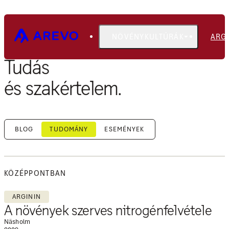
NÖVÉNYKULTÚRÁK
ARG
Tudás
és szakértelem.
BLOG
TUDOMÁNY
ESEMÉNYEK
KÖZÉPPONTBAN
ARGININ
A növények szerves nitrogénfelvétele
Näsholm