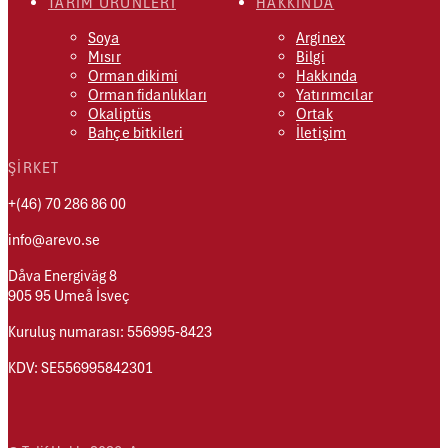
TARIM ÜRÜNLERI
HAKKINDA
Soya
Arginex
Mısır
Bilgi
Orman dikimi
Hakkında
Orman fidanlıkları
Yatırımcılar
Okaliptüs
Ortak
Bahçe bitkileri
İletişim
ŞIRKET
+(46) 70 286 86 00
info@arevo.se
Dåva Energiväg 8
905 95 Umeå İsveç
Kuruluş numarası: 556995-8423
KDV: SE556995842301