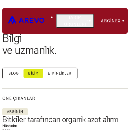
TARIM
ARGINEX
ÜRÜNLERI
Bilgi
ve uzmanlık.
BLOG
BILIM
ETKINLIKLER
ÖNE ÇIKANLAR
ARGININ
Bitkiler tarafından organik azot alımı
Näsholm