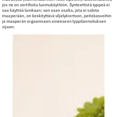
jos ne on sertifioitu luomukäyttöön. Synteettistä typpeä ei
saa käyttää lainkaan; sen osan osalta, jota ei sidota
maaperään, on keskityttävä viljelykiertoon, peitekasveihin
ja maaperän orgaaniseen aineeseen typpilannoituksen
sijaan.