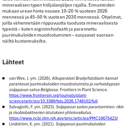
mineraalisen typen hiilijalanjäljen rajalla. Ennusteiden
mukaan urean hinta nousee 10–20 % vuoteen 2026
mennessä ja 45–50 % vuoteen 2030 mennessä. Ohjelmat,
joilla vähennetään riippuvuutta tuodusta mineraalisesta
typestä – kuten arginiinifosfaatti ja parannettu
juurimukuloiden muodostuminen – suojaavat suoraan
näiltä kustannuksilta.
Lähteet
van Wee, J. ym. (2026).
Alkuperäiset Bradyrhizobium-kannat
parantavat juurimukuloiden muodostumista ja varhaiskypsän
soijapavun satoa Belgiassa.
Frontiers in Plant Science.
https://www.frontiersin.org/journals/plant-
science/articles/10.3389/fpls.2026.1748102/full
Salvagiotti, F. ym. (2023).
Soijapavun sadon parantaminen: rikin
ja risobiobakteerien istutuksen yhteisvaikutus.
https://www.ncbi.nlm.nih.gov/pmc/articles/PMC10675423/
Lindström, K. ym. (2021).
Soijapavun juurimukuloiden