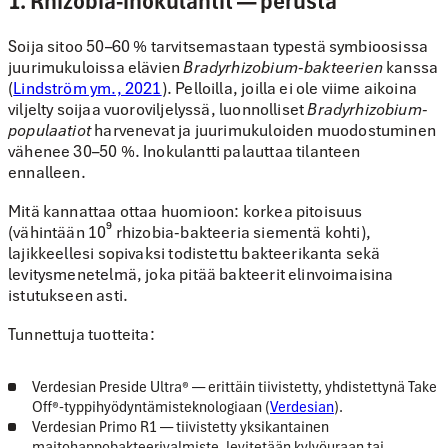
1. Rhizobia-inokulantit — perusta
Soija sitoo 50–60 % tarvitsemastaan typestä symbioosissa
juurimukuloissa elävien
Bradyrhizobium-bakteerien
kanssa
(
Lindström ym., 2021
). Pelloilla, joilla ei ole viime aikoina
viljelty soijaa vuoroviljelyssä, luonnolliset
Bradyrhizobium-
populaatiot
harvenevat ja juurimukuloiden muodostuminen
vähenee 30–50 %. Inokulantti palauttaa tilanteen
ennalleen.
Mitä kannattaa ottaa huomioon:
korkea pitoisuus
(vähintään 10⁹ rhizobia-bakteeria siementä kohti),
lajikkeellesi sopivaksi todistettu bakteerikanta sekä
levitysmenetelmä, joka pitää bakteerit elinvoimaisina
istutukseen asti.
Tunnettuja tuotteita:
Verdesian Preside Ultra®
— erittäin tiivistetty, yhdistettynä Take
Off®-typpihyödyntämisteknologiaan (
Verdesian
).
Verdesian Primo R1
— tiivistetty yksikantainen
maitohappobakteerivalmiste, levitetään kylvöuraan tai