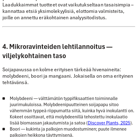
Laadukkaimmat tuotteet ovat vaikutukseltaan tasaisimpia –
kannattaa etsiä
yksimolekyylisiä, elottomia valmisteita
,
joille on annettu eräkohtainen analyysitodistus.
4. Mikroravinteiden lehtilannoitus —
viljelykohtainen taso
Soijapavussa on kolme erityisen tärkeää hivenaineita:
molybdeeni
,
boori
ja
mangaani
. Jokaisella on oma erityinen
tehtävänsä.
Molybdeeni
— välttämätön typpifiksaattien toiminnalle
juurimukuloissa. Molybdeenipuutteinen soijapapu sitoo
vähemmän typpeä riippumatta siitä, kuinka hyvä inokulantti on.
Kokeet osoittavat, että molybdeenillä tehostettu inokulaatio
lisää biomassan jakautumista ja satoa (
Discover Plants, 2025
).
Boori
— kukinta ja palkojen muodostuminen; puute ilmenee
palkojen heikkona täyttymisenä.