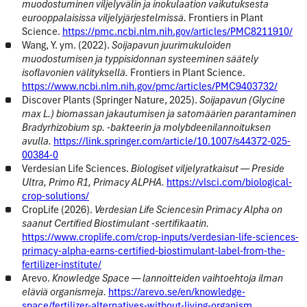
muodostuminen viljelyvälin ja inokulaation vaikutuksesta
eurooppalaisissa viljelyjärjestelmissä.
Frontiers in Plant
Science.
https://pmc.ncbi.nlm.nih.gov/articles/PMC8211910/
Wang, Y. ym. (2022).
Soijapavun juurimukuloiden
muodostumisen ja typpisidonnan systeeminen säätely
isoflavonien välityksellä.
Frontiers in Plant Science.
https://www.ncbi.nlm.nih.gov/pmc/articles/PMC9403732/
Discover Plants (Springer Nature, 2025).
Soijapavun (Glycine
max L.) biomassan jakautumisen ja satomäärien parantaminen
Bradyrhizobium sp. -bakteerin ja molybdeenilannoituksen
avulla.
https://link.springer.com/article/10.1007/s44372-025-
00384-0
Verdesian Life Sciences.
Biologiset viljelyratkaisut — Preside
Ultra, Primo R1, Primacy ALPHA.
https://vlsci.com/biological-
crop-solutions/
CropLife (2026).
Verdesian Life Sciencesin Primacy Alpha on
saanut Certified Biostimulant -sertifikaatin.
https://www.croplife.com/crop-inputs/verdesian-life-sciences-
primacy-alpha-earns-certified-biostimulant-label-from-the-
fertilizer-institute/
Arevo.
Knowledge Space — lannoitteiden vaihtoehtoja ilman
eläviä organismeja.
https://arevo.se/en/knowledge-
space/fertilizer-alternatives-without-living-organism