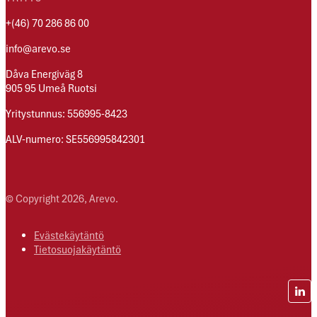
+(46) 70 286 86 00
info@arevo.se
Dåva Energiväg 8
905 95 Umeå Ruotsi
Yritystunnus: 556995-8423
ALV-numero: SE556995842301
© Copyright 2026, Arevo.
Evästekäytäntö
Tietosuojakäytäntö
Lin