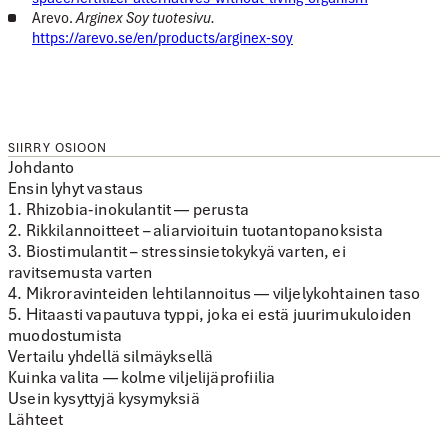
Arevo.
Arginex Soy tuotesivu.
https://arevo.se/en/products/arginex-soy
SIIRRY OSIOON
Johdanto
Ensin lyhyt vastaus
1. Rhizobia-inokulantit — perusta
2. Rikkilannoitteet – aliarvioituin tuotantopanoksista
3. Biostimulantit – stressinsietokykyä varten, ei
ravitsemusta varten
4. Mikroravinteiden lehtilannoitus — viljelykohtainen taso
5. Hitaasti vapautuva typpi, joka ei estä juurimukuloiden
muodostumista
Vertailu yhdellä silmäyksellä
Kuinka valita — kolme viljelijäprofiilia
Usein kysyttyjä kysymyksiä
Lähteet