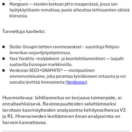
Mangaani
— etenkin korkean pH:n maaperässä, jossa sen
hyötykäyttöaste romahtaa; puute aiheuttaa lehtisuonten välistä
kloroosia.
Tunnettuja tuotteita:
Stoller Groupin lehtien ravinneseokset
– suosittuja Pohjois-
Amerikan soijaviljelyohjelmissa.
Yara YaraVita -molybdeeni- ja boorilehtilannoitteet
— laajalti
saatavilla Euroopan markkinoilla.
Verdesian SEED+GRAPHITE®
— monipuolinen
siemenvoiteluaine, joka parantaa kylvökoneen virtausta ja voi
samalla levittää hivenaineita (
Verdesian
).
Huomioitavaa:
lehtilannoitus on korjaava toimenpide, ei
ennaltaehkäisevä. Ravinnepuutteiden selvittämiseksi
tarvitaan kasvinäytteiden analysointia kehitysvaiheissa V3
ja R1. Hivenaineiden levittäminen ilman analysointia on
harvoin kannattavaa.