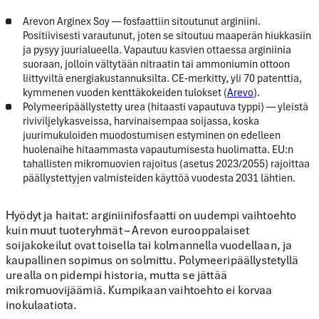
Arevon Arginex Soy
— fosfaattiin sitoutunut arginiini.
Positiivisesti varautunut, joten se sitoutuu maaperän hiukkasiin
ja pysyy juurialueella. Vapautuu kasvien ottaessa arginiinia
suoraan, jolloin vältytään nitraatin tai ammoniumin ottoon
liittyviltä energiakustannuksilta. CE-merkitty, yli 70 patenttia,
kymmenen vuoden kenttäkokeiden tulokset (
Arevo
).
Polymeeripäällystetty urea (hitaasti vapautuva typpi)
— yleistä
riviviljelykasveissa, harvinaisempaa soijassa, koska
juurimukuloiden muodostumisen estyminen on edelleen
huolenaihe hitaammasta vapautumisesta huolimatta. EU:n
tahallisten mikromuovien rajoitus (asetus 2023/2055) rajoittaa
päällystettyjen valmisteiden käyttöä vuodesta 2031 lähtien.
Hyödyt ja haitat:
arginiinifosfaatti on uudempi vaihtoehto
kuin muut tuoteryhmät – Arevon eurooppalaiset
soijakokeilut ovat toisella tai kolmannella vuodellaan, ja
kaupallinen sopimus on solmittu. Polymeeripäällystetyllä
urealla on pidempi historia, mutta se jättää
mikromuovijäämiä. Kumpikaan vaihtoehto ei korvaa
inokulaatiota.