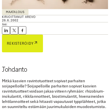
MAATALOUS
KIRJOITTANUT AREVO
26.6.2002
Jaa:
REKISTERÖIDY
Johdanto
Mitkä kasvien ravintotuotteet sopivat parhaiten
soijapelloille? Soijapelloille parhaiten sopivat kasvien
ravintotuotteet voidaan jakaa viiteen ryhmään:
rhizobium-
inokulantit
,
rikkilannoitteet
,
biostimulantit
,
hivenaineiden
lehtilannoitteet
sekä
hitaasti vapautuvat typpilähteet, jotka
on suunniteltu estämään juurimukuloiden muodostumista
.