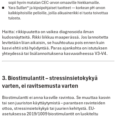
sopii hyvin matalan CEC-arvon omaaville hiekkamaille.
Yara Sulfan™ ja kipsipohjaiset tuotteet
— korkean pH-arvon
kalkkipitoisille pelloille, joilla alkuainerikki ei tuota toivottua
tulosta.
Haitta:
rikkipuutetta on vaikea diagnosoida ilman
kudosnäytteitä. Rikki liikkuu maaperässä. Jos lannoitetta
levitetään liian aikaisin, se huuhtoutuu pois ennen kuin
kasvi ehtii sitä hyödyntää. Paras ajankohta on istutuksen
yhteydessä tai lisälannoituksena kasvuvaiheessa V3–V4.
3. Biostimulantit – stressinsietokykyä
varten, ei ravitsemusta varten
Biostimulantti ei anna kasville ravintoa. Se muuttaa kasvin
tai sen juuriston käyttäytymistä – parantaen ravinteiden
ottoa, stressinsietokykyä tai juurien kehitystä. EU-
asetuksessa 2019/1009 biostimulantit on luokiteltu