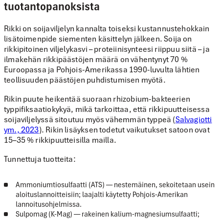
tuotantopanoksista
Rikki on soijaviljelyn kannalta
toiseksi kustannustehokkain
lisätoimenpide
siementen käsittelyn jälkeen. Soija on
rikkipitoinen viljelykasvi – proteiinisynteesi riippuu siitä – ja
ilmakehän rikkipäästöjen määrä on vähentynyt 70 %
Euroopassa ja Pohjois-Amerikassa 1990-luvulta lähtien
teollisuuden päästöjen puhdistumisen myötä.
Rikin puute heikentää suoraan rhizobium-bakteerien
typpifiksaatiokykyä, mikä tarkoittaa, että rikkipuutteisessa
soijaviljelyssä sitoutuu myös vähemmän typpeä (
Salvagiotti
ym., 2023
). Rikin lisäyksen todetut vaikutukset satoon ovat
15–35 %
rikkipuutteisilla mailla.
Tunnettuja tuotteita:
Ammoniumtiosulfaatti (ATS)
— nestemäinen, sekoitetaan usein
aloituslannoitteisiin; laajalti käytetty Pohjois-Amerikan
lannoitusohjelmissa.
Sulpomag (K-Mag)
— rakeinen kalium-magnesiumsulfaatti;