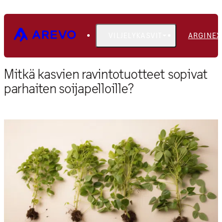
VILJELYKASVIT
ARGINEX
Etusivu
Blogi
Mitkä kasvien ravintotuotteet sopivat
parhaiten soijapelloille?