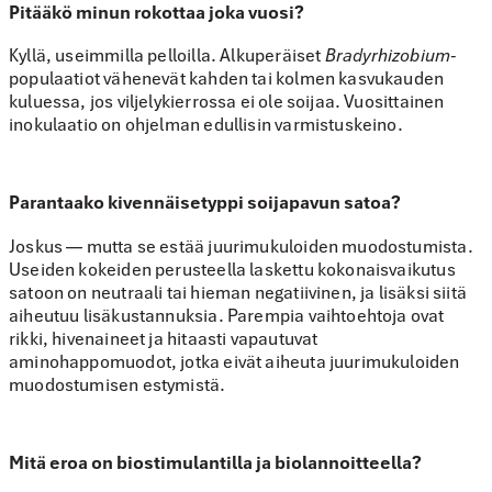
Pitääkö minun rokottaa joka vuosi?
Kyllä, useimmilla pelloilla. Alkuperäiset
Bradyrhizobium-
populaatiot vähenevät kahden tai kolmen kasvukauden
kuluessa, jos viljelykierrossa ei ole soijaa. Vuosittainen
inokulaatio on ohjelman edullisin varmistuskeino.
Parantaako kivennäisetyppi soijapavun satoa?
Joskus — mutta se estää juurimukuloiden muodostumista.
Useiden kokeiden perusteella laskettu kokonaisvaikutus
satoon on neutraali tai hieman negatiivinen, ja lisäksi siitä
aiheutuu lisäkustannuksia. Parempia vaihtoehtoja ovat
rikki, hivenaineet ja hitaasti vapautuvat
aminohappomuodot, jotka eivät aiheuta juurimukuloiden
muodostumisen estymistä.
Mitä eroa on biostimulantilla ja biolannoitteella?