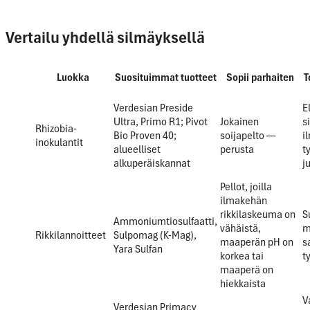
Vertailu yhdellä silmäyksellä
Luokka
Suosituimmat tuotteet
Sopii parhaiten
T
Verdesian Preside
E
Ultra, Primo R1; Pivot
Jokainen
s
Rhizobia-
Bio Proven 40;
soijapelto —
i
inokulantit
alueelliset
perusta
t
alkuperäiskannat
j
Pellot, joilla
ilmakehän
rikkilaskeuma on
S
Ammoniumtiosulfaatti,
vähäistä,
m
Rikkilannoitteet
Sulpomag (K-Mag),
maaperän pH on
s
Yara Sulfan
korkea tai
t
maaperä on
hiekkaista
V
Verdesian Primacy