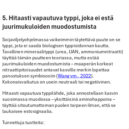
5. Hitaasti vapautuva typpi, joka ei estä
juurimukuloiden muodostumista
Soijaviljelyohjelmassa vaikeimmin täytettävä puute on se
typpi, jota ei saada biologisen typpisidonnan kautta
.
Tavallinen mineraalityppi (urea, UAN, ammoniumnitraatti)
täyttää tämän puutteen teoriassa, mutta
estää
juurimukuloiden muodostumista
– maaperän korkeat
nitraattipitoisuudet antavat kasville merkin lopettaa
panostuksen symbioosiin (
Wang ym., 2022
).
Kokonaisvaikutus on usein neutraali tai negatiivinen.
Hitaasti vapautuva typpilähde, joka annostellaan kasvin
suosimassa muodossa – yksittäisinä aminohappoina –
täyttää sitoutumattoman puolen tarpeen ilman, että se
laukaisee estosignaalia.
Tunnettuja tuotteita: