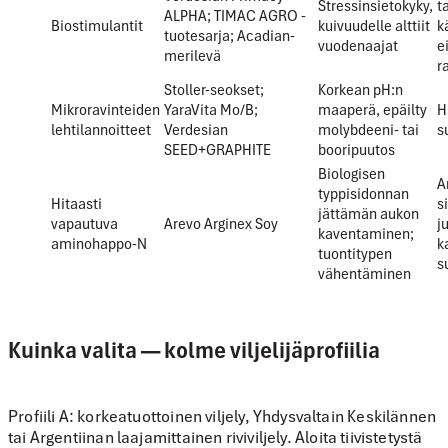
Stressinsietokyky,
t
ALPHA; TIMAC AGRO -
Biostimulantit
kuivuudelle alttiit
k
tuotesarja; Acadian-
vuodenaajat
e
merilevä
r
Stoller-seokset;
Korkean pH:n
Mikroravinteiden
YaraVita Mo/B;
maaperä, epäilty
H
lehtilannoitteet
Verdesian
molybdeeni- tai
s
SEED+GRAPHITE
booripuutos
Biologisen
A
typpisidonnan
Hitaasti
s
jättämän aukon
vapautuva
Arevo Arginex Soy
j
kaventaminen;
aminohappo-N
k
tuontitypen
s
vähentäminen
Kuinka valita — kolme viljelijäprofiilia
Profiili A: korkeatuottoinen viljely, Yhdysvaltain Keskilännen
tai Argentiinan laajamittainen riviviljely.
Aloita tiivistetystä