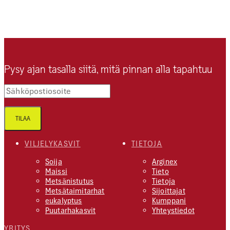
Pysy ajan tasalla siitä, mitä pinnan alla tapahtuu
Sähköpostiosoite
TILAA
VILJELYKASVIT
TIETOJA
Soija
Arginex
Maissi
Tieto
Metsänistutus
Tietoja
Metsätaimitarhat
Sijoittajat
eukalyptus
Kumppani
Puutarhakasvit
Yhteystiedot
YRITYS