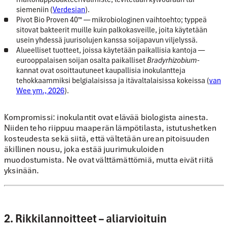
siemeniin (
Verdesian
).
Pivot Bio Proven 40™
— mikrobiologinen vaihtoehto; typpeä
sitovat bakteerit muille kuin palkokasveille, joita käytetään
usein yhdessä juurisolujen kanssa soijapavun viljelyssä.
Alueelliset tuotteet, joissa käytetään paikallisia kantoja
—
eurooppalaisen soijan osalta paikalliset
Bradyrhizobium-
kannat ovat osoittautuneet kaupallisia inokulantteja
tehokkaammiksi belgialaisissa ja itävaltalaisissa kokeissa (
van
Wee ym., 2026
).
Kompromissi:
inokulantit ovat elävää biologista ainesta.
Niiden teho riippuu maaperän lämpötilasta, istutushetken
kosteudesta sekä siitä, että vältetään urean pitoisuuden
äkillinen nousu, joka estää juurimukuloiden
muodostumista. Ne ovat välttämättömiä, mutta eivät riitä
yksinään.
2. Rikkilannoitteet – aliarvioituin