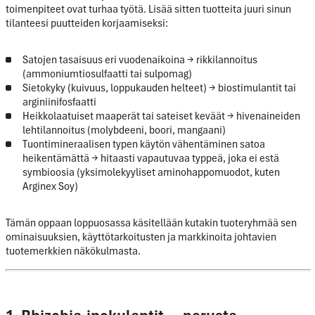
toimenpiteet ovat turhaa työtä. Lisää sitten tuotteita juuri sinun
tilanteesi puutteiden korjaamiseksi:
Satojen tasaisuus eri vuodenaikoina
→ rikkilannoitus
(ammoniumtiosulfaatti tai sulpomag)
Sietokyky
(kuivuus, loppukauden helteet) → biostimulantit tai
arginiinifosfaatti
Heikkolaatuiset maaperät tai sateiset keväät
→ hivenaineiden
lehtilannoitus (molybdeeni, boori, mangaani)
Tuontimineraalisen typen käytön vähentäminen satoa
heikentämättä
→ hitaasti vapautuvaa typpeä, joka ei estä
symbioosia (yksimolekyyliset aminohappomuodot, kuten
Arginex Soy)
Tämän oppaan loppuosassa käsitellään kutakin tuoteryhmää sen
ominaisuuksien, käyttötarkoitusten ja markkinoita johtavien
tuotemerkkien näkökulmasta.