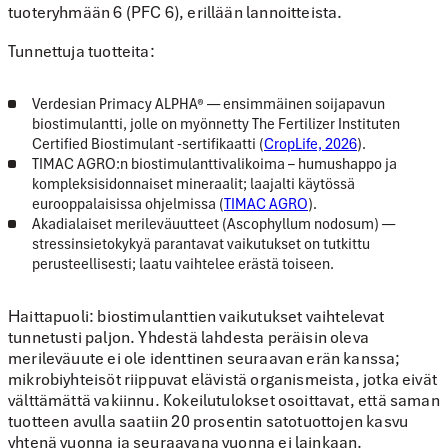
tuoteryhmään 6 (PFC 6), erillään lannoitteista.
Tunnettuja tuotteita:
Verdesian Primacy ALPHA®
— ensimmäinen soijapavun
biostimulantti, jolle on myönnetty The Fertilizer Instituten
Certified Biostimulant -sertifikaatti (
CropLife, 2026
).
TIMAC AGRO:n biostimulanttivalikoima
– humushappo ja
kompleksisidonnaiset mineraalit; laajalti käytössä
eurooppalaisissa ohjelmissa (
TIMAC AGRO
).
Akadialaiset merileväuutteet
(Ascophyllum nodosum) —
stressinsietokykyä parantavat vaikutukset on tutkittu
perusteellisesti; laatu vaihtelee erästä toiseen.
Haittapuoli:
biostimulanttien vaikutukset vaihtelevat
tunnetusti paljon. Yhdestä lahdesta peräisin oleva
merileväuute ei ole identtinen seuraavan erän kanssa;
mikrobiyhteisöt riippuvat elävistä organismeista, jotka eivät
välttämättä vakiinnu. Kokeilutulokset osoittavat, että saman
tuotteen avulla saatiin 20 prosentin satotuottojen kasvu
yhtenä vuonna ja seuraavana vuonna ei lainkaan.