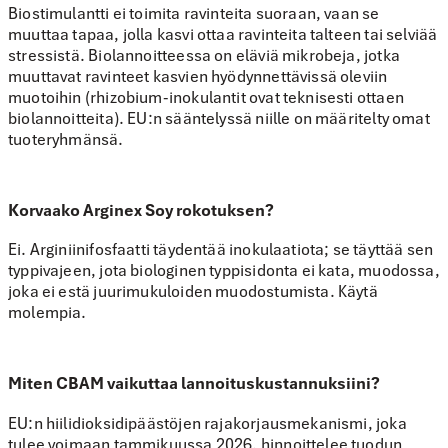
Biostimulantti ei toimita ravinteita suoraan, vaan se
muuttaa tapaa, jolla kasvi ottaa ravinteita talteen tai selviää
stressistä. Biolannoitteessa on eläviä mikrobeja, jotka
muuttavat ravinteet kasvien hyödynnettävissä oleviin
muotoihin (rhizobium-inokulantit ovat teknisesti ottaen
biolannoitteita). EU:n sääntelyssä niille on määritelty omat
tuoteryhmänsä.
Korvaako Arginex Soy rokotuksen?
Ei. Arginiinifosfaatti täydentää inokulaatiota; se täyttää sen
typpivajeen, jota biologinen typpisidonta ei kata, muodossa,
joka ei estä juurimukuloiden muodostumista. Käytä
molempia.
Miten CBAM vaikuttaa lannoituskustannuksiini?
EU:n hiilidioksidipäästöjen rajakorjausmekanismi, joka
tulee voimaan tammikuussa 2026, hinnoittelee tuodun