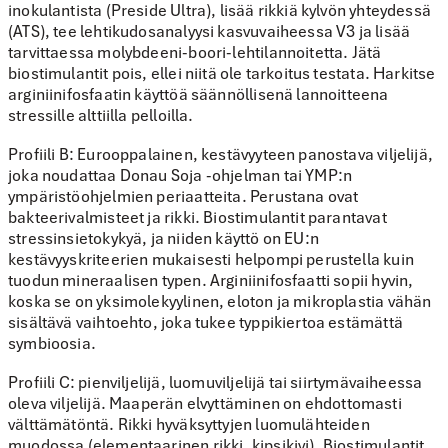
inokulantista (Preside Ultra), lisää rikkiä kylvön yhteydessä
(ATS), tee lehtikudosanalyysi kasvuvaiheessa V3 ja lisää
tarvittaessa molybdeeni-boori-lehtilannoitetta. Jätä
biostimulantit pois, ellei niitä ole tarkoitus testata. Harkitse
arginiinifosfaatin käyttöä säännöllisenä lannoitteena
stressille alttiilla pelloilla.
Profiili B: Eurooppalainen, kestävyyteen panostava viljelijä,
joka noudattaa Donau Soja -ohjelman tai YMP:n
ympäristöohjelmien periaatteita.
Perustana ovat
bakteerivalmisteet ja rikki. Biostimulantit parantavat
stressinsietokykyä, ja niiden käyttö on EU:n
kestävyyskriteerien mukaisesti helpompi perustella kuin
tuodun mineraalisen typen. Arginiinifosfaatti sopii hyvin,
koska se on yksimolekyylinen, eloton ja mikroplastia vähän
sisältävä vaihtoehto, joka tukee typpikiertoa estämättä
symbioosia.
Profiili C: pienviljelijä, luomuviljelijä tai siirtymävaiheessa
oleva viljelijä.
Maaperän elvyttäminen on ehdottomasti
välttämätöntä. Rikki hyväksyttyjen luomulähteiden
muodossa (elementaarinen rikki, kipsikivi). Biostimulantit,