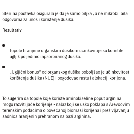
Sterilna postavka osigurala je da je
samo biljka
, a ne mikrobi, bila
odgovorna za unos i korištenje dušika.
Rezultati?
Topole hranjene organskim dušikom učinkovitije su koristile
ugljik po jedinici apsorbiranog dušika.
„Ugljični bonus“
od organskog dušika poboljšao je učinkovitost
korištenja dušika (NUE) i pogodovao rastu i alokaciji korijena.
To sugerira da topole koje koriste aminokiseline poput arginina
mogu razviti jače korijenje - nalaz koji se usko poklapa s Arevoovim
terenskim podacima o povećanoj biomasi korijena i preživljavanju
sadnica hranjenih prehranom na bazi arginina.