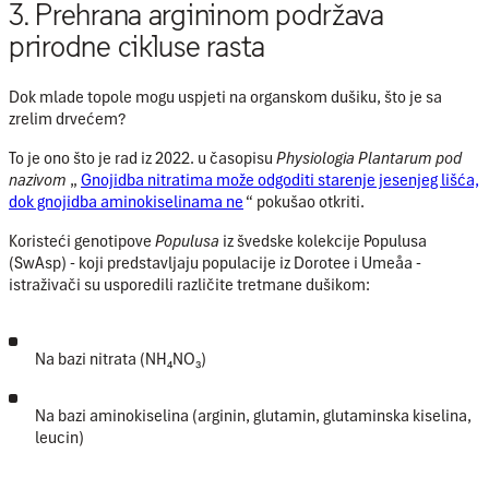
3. Prehrana argininom podržava
prirodne cikluse rasta
Dok mlade topole mogu uspjeti na organskom dušiku, što je sa
zrelim drvećem?
To je ono što je rad iz 2022. u časopisu
Physiologia Plantarum pod
nazivom
„
Gnojidba nitratima može odgoditi starenje jesenjeg lišća,
dok gnojidba aminokiselinama ne
“
pokušao otkriti.
Koristeći genotipove
Populusa
iz
švedske kolekcije Populusa
(SwAsp)
- koji predstavljaju populacije iz Dorotee i Umeåa -
istraživači su usporedili različite tretmane dušikom:
Na bazi nitrata (NH₄NO₃)
Na bazi aminokiselina (arginin, glutamin, glutaminska kiselina,
leucin)