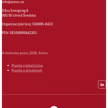
info@arevo.se
Dåva Energiväg 8
905 95 Umeå Švedska
Organizacijski broj: 556995-8423
PDV: SE556995842301
© Autorska prava 2026, Arevo.
Pravila o kolačićima
Pravila o privatnosti
Lin