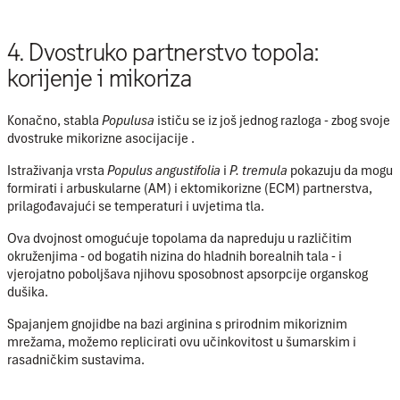
4. Dvostruko partnerstvo topola:
korijenje i mikoriza
Konačno, stabla
Populusa
ističu se iz još jednog razloga - zbog svoje
dvostruke mikorizne asocijacije
.
Istraživanja vrsta
Populus angustifolia
i
P. tremula
pokazuju da mogu
formirati i
arbuskularne (AM)
i
ektomikorizne (ECM)
partnerstva,
prilagođavajući se temperaturi i uvjetima tla.
Ova dvojnost omogućuje topolama da napreduju u različitim
okruženjima - od bogatih nizina do hladnih borealnih tala - i
vjerojatno poboljšava njihovu sposobnost apsorpcije organskog
dušika.
Spajanjem gnojidbe na bazi arginina s prirodnim mikoriznim
mrežama, možemo replicirati ovu učinkovitost u šumarskim i
rasadničkim sustavima.