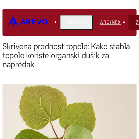
USJEVI
ARGINEX
Z
Dom
Blog
Skrivena prednost topole: Kako stabla
topole koriste organski dušik za
napredak