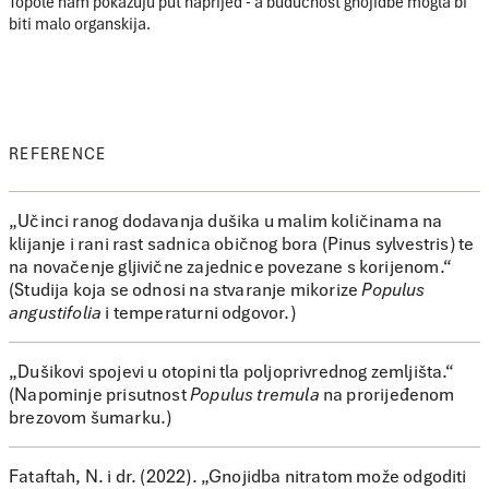
Topole nam pokazuju put naprijed - a budućnost gnojidbe mogla bi
biti malo organskija.
REFERENCE
„Učinci ranog dodavanja dušika u malim količinama na
klijanje i rani rast sadnica običnog bora (Pinus sylvestris) te
na novačenje gljivične zajednice povezane s korijenom.“
(Studija koja se odnosi na stvaranje mikorize
Populus
angustifolia
i temperaturni odgovor.)
„Dušikovi spojevi u otopini tla poljoprivrednog zemljišta.“
(Napominje prisutnost
Populus tremula
na prorijeđenom
brezovom šumarku.)
Fataftah, N. i dr. (2022). „Gnojidba nitratom može odgoditi