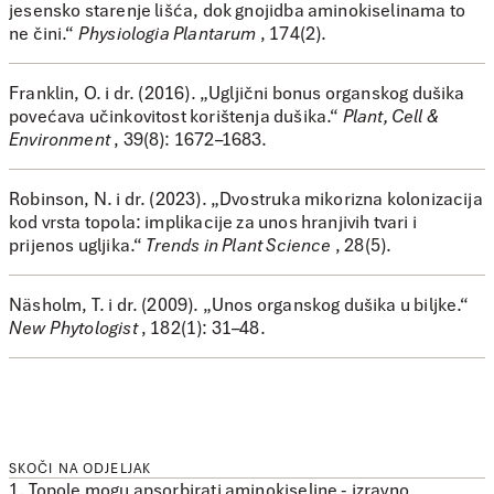
jesensko starenje lišća, dok gnojidba aminokiselinama to
ne čini.“
Physiologia Plantarum
, 174(2).
Franklin, O. i dr. (2016). „Ugljični bonus organskog dušika
povećava učinkovitost korištenja dušika.“
Plant, Cell &
Environment
, 39(8): 1672–1683.
Robinson, N. i dr. (2023). „Dvostruka mikorizna kolonizacija
kod vrsta topola: implikacije za unos hranjivih tvari i
prijenos ugljika.“
Trends in Plant Science
, 28(5).
Näsholm, T. i dr. (2009). „Unos organskog dušika u biljke.“
New Phytologist
, 182(1): 31–48.
SKOČI NA ODJELJAK
1. Topole mogu apsorbirati aminokiseline - izravno