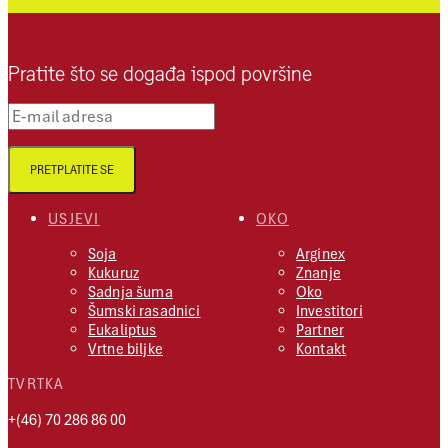
Pratite što se događa ispod površine
E-mail adresa
PRETPLATITE SE
USJEVI
OKO
Soja
Arginex
Kukuruz
Znanje
Sadnja šuma
Oko
Šumski rasadnici
Investitori
Eukaliptus
Partner
Vrtne biljke
Kontakt
TVRTKA
+(46) 70 286 86 00