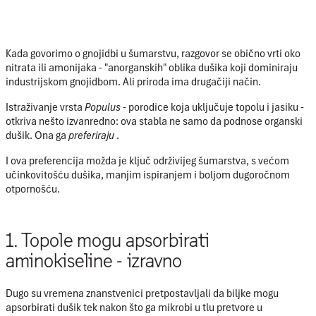
Kada govorimo o gnojidbi u šumarstvu, razgovor se obično vrti oko
nitrata ili amonijaka - "anorganskih" oblika dušika koji dominiraju
industrijskom gnojidbom. Ali priroda ima drugačiji način.
Istraživanje vrsta
Populus
- porodice koja uključuje topolu i jasiku -
otkriva nešto izvanredno: ova stabla ne samo da podnose organski
dušik. Ona ga
preferiraju
.
I ova preferencija možda je ključ održivijeg šumarstva, s većom
učinkovitošću dušika, manjim ispiranjem i boljom dugoročnom
otpornošću.
1. Topole mogu apsorbirati
aminokiseline - izravno
Dugo su vremena znanstvenici pretpostavljali da biljke mogu
apsorbirati dušik tek nakon što ga mikrobi u tlu pretvore u