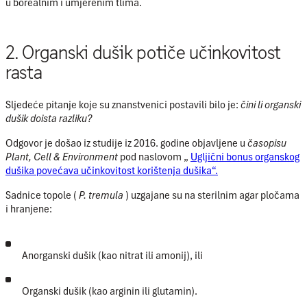
u borealnim i umjerenim tlima.
2. Organski dušik potiče učinkovitost
rasta
Sljedeće pitanje koje su znanstvenici postavili bilo je:
čini li organski
dušik doista razliku?
Odgovor je došao iz studije iz 2016. godine objavljene u
časopisu
Plant, Cell & Environment
pod naslovom
„
Ugljični bonus organskog
dušika povećava učinkovitost korištenja dušika“.
Sadnice topole (
P. tremula
) uzgajane su na sterilnim agar pločama
i hranjene:
Anorganski dušik (kao nitrat ili amonij), ili
Organski dušik (kao arginin ili glutamin).