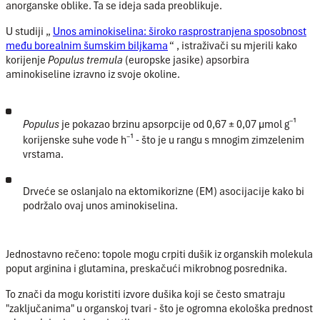
anorganske oblike. Ta se ideja sada preoblikuje.
U studiji
„
Unos aminokiselina: široko rasprostranjena sposobnost
među borealnim šumskim biljkama
“
, istraživači su mjerili kako
korijenje
Populus tremula
(europske jasike) apsorbira
aminokiseline izravno iz svoje okoline.
Populus
je pokazao brzinu apsorpcije od
0,67 ± 0,07 µmol g⁻¹
korijenske suhe vode h⁻¹
- što je u rangu s mnogim zimzelenim
vrstama.
Drveće se oslanjalo na
ektomikorizne (EM)
asocijacije kako bi
podržalo ovaj unos aminokiselina.
Jednostavno rečeno: topole mogu crpiti dušik iz organskih molekula
poput arginina i glutamina, preskačući mikrobnog posrednika.
To znači da mogu koristiti izvore dušika koji se često smatraju
"zaključanima" u organskoj tvari - što je ogromna ekološka prednost