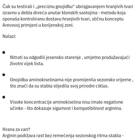
Čak su testirali i
„preciznu gnojidbu“
ubrizgavanjem hranjivih tvari
izravno u debla drveća unutar klonskih sastojina - metodu koja
oponaša kontroliranu dostavu hranjivih tvari, sličnu konceptu
Arevovoj primjeni u korijenskoj zoni.
Nalazi:
Nitrati su odgodili jesensko starenje
, umjetno produžavajući
životni vijek lista.
Gnojidba aminokiselinama nije promijenila sezonsko vrijeme
,
što znači da su stabla slijedila svoj prirodni ciklus.
Visoke koncentracije aminokiselina
nisu imale negativne
učinke
- što dokazuje sigurnost i kompatibilnost arginina.
Hrana za van?
Arginin podržava rast bez remećenja sezonskog ritma stabla -