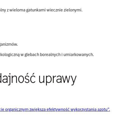
ny z wieloma gatunkami wiecznie zielonymi.
rganizmów.
ekologiczną w glebach borealnych i umiarkowanych.
dajność uprawy
ie organicznym zwiększa efektywność wykorzystania azotu”.