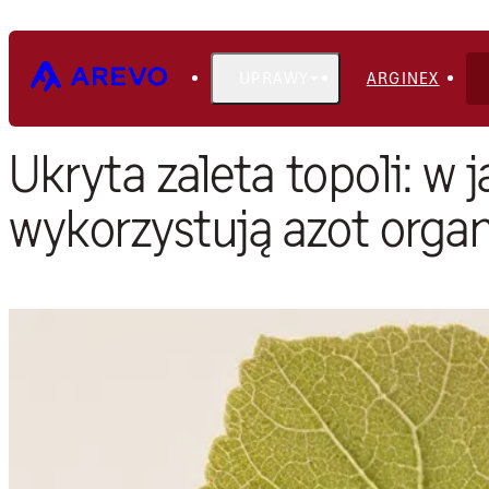
UPRAWY
ARGINEX
Strona główna
Blog
Ukryta zaleta topoli: w 
wykorzystują azot orga