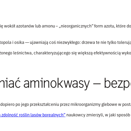
ię wokół azotanów lub amonu – „nieorganicznych” form azotu, które 
 topola i osika — ujawniają coś niezwykłego: drzewa te nie tylko toleru
ażonego leśnictwa, charakteryzującego się większą efektywnością wyk
łaniać aminokwasy — bez
t dopiero po jego przekształceniu przez mikroorganizmy glebowe w pos
dolność roślin lasów borealnych”
naukowcy zmierzyli, w jaki sposób