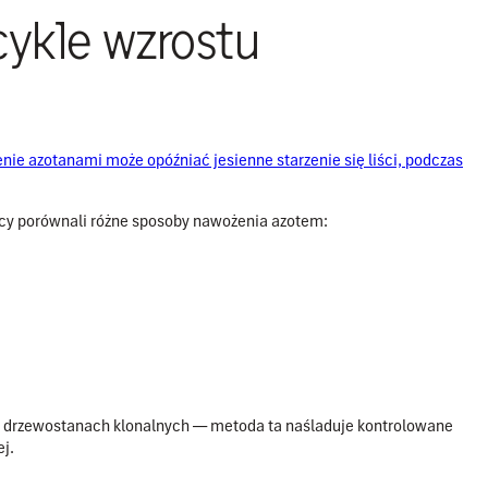
cykle wzrostu
ie azotanami może opóźniać jesienne starzenie się liści, podczas
cy porównali różne sposoby nawożenia azotem:
w drzewostanach klonalnych — metoda ta naśladuje kontrolowane
j.