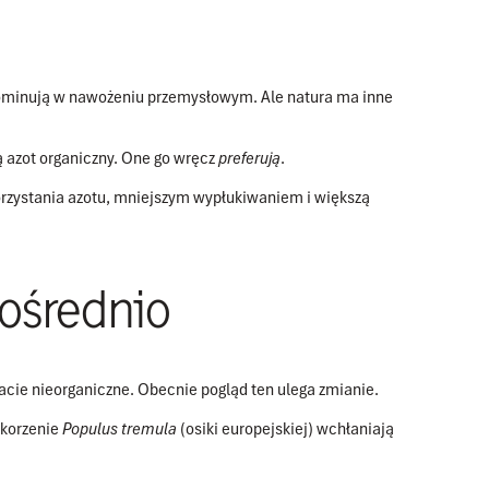
dominują w nawożeniu przemysłowym. Ale natura ma inne
ją azot organiczny. One go wręcz
preferują
.
orzystania azotu, mniejszym wypłukiwaniem i większą
pośrednio
tacie nieorganiczne. Obecnie pogląd ten ulega zmianie.
 korzenie
Populus tremula
(osiki europejskiej) wchłaniają