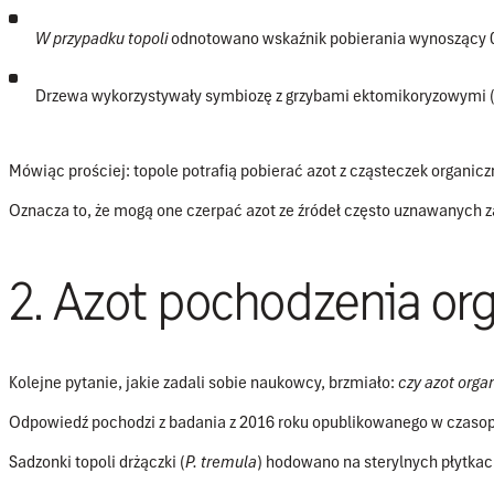
W przypadku topoli
odnotowano wskaźnik pobierania wynoszący
Drzewa wykorzystywały symbiozę z grzybami
ektomikoryzowymi 
Mówiąc prościej: topole potrafią pobierać azot z cząsteczek organic
Oznacza to, że mogą one czerpać azot ze źródeł często uznawanych 
2. Azot pochodzenia or
Kolejne pytanie, jakie zadali sobie naukowcy, brzmiało:
czy azot orga
Odpowiedź pochodzi z badania z 2016 roku opublikowanego w czaso
Sadzonki topoli drżączki (
P. tremula
) hodowano na sterylnych płytk