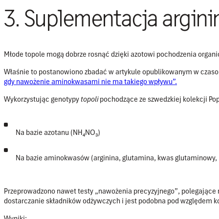
3. Suplementacja argin
Młode topole mogą dobrze rosnąć dzięki azotowi pochodzenia organic
Właśnie to postanowiono zbadać w artykule opublikowanym w czas
gdy nawożenie aminokwasami nie ma takiego wpływu”.
Wykorzystując genotypy
topoli
pochodzące ze
szwedzkiej kolekcji Po
Na bazie azotanu (NH₄NO₃)
Na bazie aminokwasów (arginina, glutamina, kwas glutaminowy,
Przeprowadzono nawet testy
„nawożenia precyzyjnego”
, polegające
dostarczanie składników odżywczych i jest podobna pod względem kon
Wyniki: