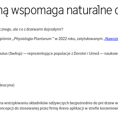
iną wspomaga naturalne 
znego, ale co z drzewami dojrzałymi?
opiśmie
„Physiologia Plantarum
” w 2022 roku, zatytułowanym
„Nawożen
pulus (SwAsp)
— reprezentujące populacje z Dorotei i Umeå — naukow
 leucyna)
 na wstrzykiwaniu składników odżywczych bezpośrednio do pni drzew 
cepcji do stosowanej przez firmę Arevo aplikacji w strefie korzeniowe