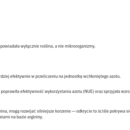
odpowiadała
wyłącznie roślina
, a nie mikroorganizmy.
iej efektywnie w przeliczeniu na jednostkę wchłoniętego azotu.
oprawiła efektywność wykorzystania azotu (NUE) oraz sprzyjała wzrost
inina, mogą rozwijać silniejsze korzenie — odkrycie to ściśle pokrywa
tami na bazie argininy.