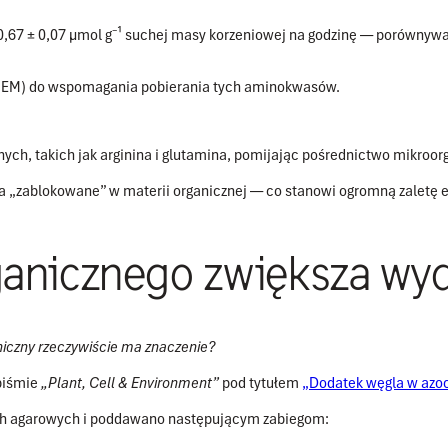
0,67 ± 0,07 µmol g⁻¹ suchej masy korzeniowej na godzinę
— porównywal
(EM)
do wspomagania pobierania tych aminokwasów.
znych, takich jak arginina i glutamina, pomijając pośrednictwo mikroo
za „zablokowane” w materii organicznej — co stanowi ogromną zaletę 
ganicznego zwiększa wy
niczny rzeczywiście ma znaczenie?
piśmie
„Plant, Cell & Environment”
pod tytułem
„Dodatek węgla w azoc
ach agarowych i poddawano następującym zabiegom: