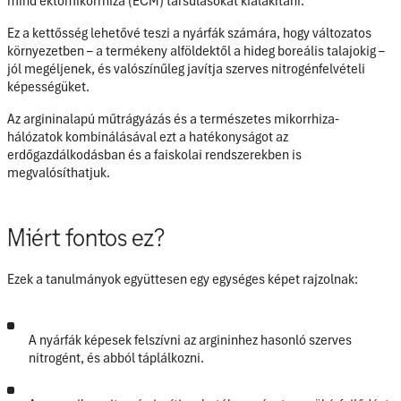
mind
ektomikorrhiza (ECM)
társulásokat kialakítani.
Ez a kettősség lehetővé teszi a nyárfák számára, hogy változatos
környezetben – a termékeny alföldektől a hideg boreális talajokig –
jól megéljenek, és valószínűleg javítja szerves nitrogénfelvételi
képességüket.
Az argininalapú műtrágyázás és a természetes mikorrhiza-
hálózatok kombinálásával ezt a hatékonyságot az
erdőgazdálkodásban és a faiskolai rendszerekben is
megvalósíthatjuk.
Miért fontos ez?
Ezek a tanulmányok együttesen egy egységes képet rajzolnak:
A nyárfák képesek felszívni az argininhez hasonló szerves
nitrogént, és abból táplálkozni.