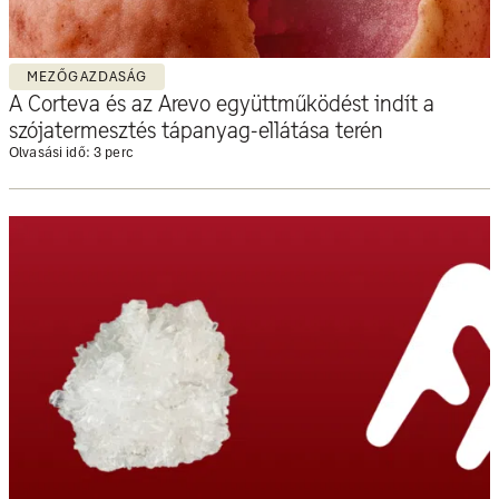
MEZŐGAZDASÁG
A Corteva és az Arevo együttműködést indít a
szójatermesztés tápanyag-ellátása terén
Olvasási idő: 3 perc