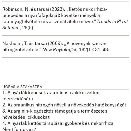
Robinson, N. és társai (2023). „Kettős mikorrhiza-
telepedés a nyárfafajoknál: következmények a
tápanyagfelvételre és a szénátvitelre nézve.”
Trends in Plant
Science
, 28(5).
Näsholm, T. és társai (2009). „A növények szerves
nitrogénfelvétele.”
New Phytologist
, 182(1): 31–48.
UGRÁS A SZAKASZRA
1. A nyárfák képesek az aminosavak közvetlen
felszívódására
2. Az organikus nitrogén növeli a növekedés hatékonyságát
3. Az arginin-kiegészítés támogatja a természetes
növekedési ciklusokat
4. A nyárfák kettős társulása: gyökerek és mikorrhiza
Miért fontos ez?