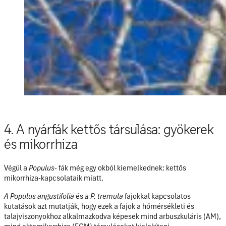
4. A nyárfák kettős társulása: gyökerek
és mikorrhiza
Végül a
Populus-
fák még egy okból kiemelkednek:
kettős
mikorrhiza-kapcsolataik
miatt.
A Populus angustifolia
és
a P. tremula
fajokkal kapcsolatos
kutatások azt mutatják, hogy ezek a fajok a hőmérsékleti és
talajviszonyokhoz alkalmazkodva képesek mind
arbuszkuláris (AM)
,