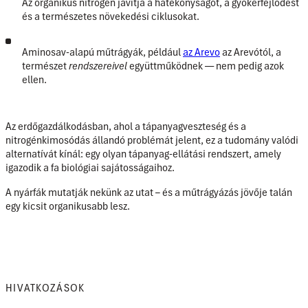
Az organikus nitrogén javítja a hatékonyságot, a gyökérfejlődést
és a természetes növekedési ciklusokat.
Aminosav-alapú műtrágyák, például
az Arevo
az Arevótól, a
természet
rendszereivel
együttműködnek — nem pedig azok
ellen.
Az erdőgazdálkodásban, ahol a tápanyagveszteség és a
nitrogénkimosódás állandó problémát jelent, ez a tudomány valódi
alternatívát kínál: egy olyan tápanyag-ellátási rendszert, amely
igazodik a fa biológiai sajátosságaihoz.
A nyárfák mutatják nekünk az utat – és a műtrágyázás jövője talán
egy kicsit organikusabb lesz.
HIVATKOZÁSOK