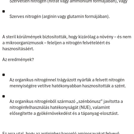
Szervetlen nitrogén (nitrát vagy ammónium formájában), vagy
Szerves nitrogén (arginin vagy glutamin formájában).
A steril körülmények biztosították, hogy
kizárólag a növény
– és nem
a mikroorganizmusok – feleljen a nitrogén felvételéért és
hasznosításáért.
Az eredmények?
Az organikus nitrogénnel trágyázott nyárfák a felvett nitrogén
mennyiségére vetítve hatékonyabban hasznosították a szént.
Az organikus nitrogénből származó
„szénbónusz”
javította a
nitrogénfelhasználás hatékonyságát (NUE), valamint
elősegítette a gyökérnövekedést és a tápanyag-elosztást.
Ez arra utal, hogy az argininhez hasonló aminosavakat felvevő