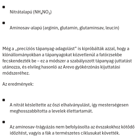
Nitrátalapú (NH₄NO₃)
Aminosav-alapú (arginin, glutamin, glutaminsav, leucin)
Még
a „precíziós tápanyag-adagolást”
is kipróbálták azzal, hogy a
klónállományokban a tápanyagokat közvetlenül a fatörzsekbe
fecskendezték be – ez a módszer a szabályozott tápanyag-juttatást
utánozza, és elvileg hasonló az Arevo gyökérzónás kijuttatási
módszeréhez.
Az eredmények:
A nitrát késleltette az őszi elhalványulást
, így mesterségesen
meghosszabbította a levelek élettartamát.
Az aminosav-trágyázás nem befolyásolta az évszakokhoz kötődő
időzítést
, vagyis a fák a természetes ciklusukat követték.