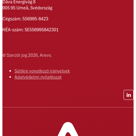
Dåva Energiväg 8
905 95 Umeå, Svédország
Cégszám: 556995-8423
HÉA-szám: SE556995842301
© Szerzői jog 2026, Arevo.
Sütikre vonatkozó irányelvek
Adatvédelmi nyilatkozat
Lin