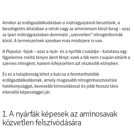
Amikor az erdőgazdálkodásban a műtrágyázásról beszélünk, a
beszélgetés általában a nitrát vagy az ammónium körül forog – azaz
az ipari műtrágyázásban domináló „szervetlen” nitrogénformák
körül. A természetnek azonban más módszere is van.
A Populus
-fajok – azaz a nyár- és a nyírfák családja – kutatása egy
figyelemre méltó tényre derít fényt: ezek a fák nem csupán eltűrik a
szerves nitrogént, hanem kifejezetten azt
részesítik előnyben
.
És ez a tulajdonság lehet a kulcsa a fenntarthatóbb
erdőgazdálkodásnak, amely magasabb nitrogénhasznosítási
hatékonysággal, kevesebb kimosódással és jobb hosszú távú
ellenálló képességgel jár.
1. A nyárfák képesek az aminosavak
közvetlen felszívódására