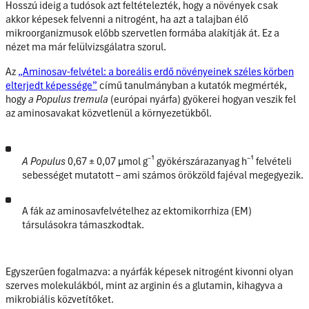
Hosszú ideig a tudósok azt feltételezték, hogy a növények csak
akkor képesek felvenni a nitrogént, ha azt a talajban élő
mikroorganizmusok előbb szervetlen formába alakítják át. Ez a
nézet ma már felülvizsgálatra szorul.
Az
„Aminosav-felvétel: a boreális erdő növényeinek széles körben
elterjedt képessége”
című tanulmányban a kutatók megmérték,
hogy
a Populus tremula
(európai nyárfa) gyökerei hogyan veszik fel
az aminosavakat közvetlenül a környezetükből.
A Populus
0,67 ± 0,07 µmol g⁻¹ gyökérszárazanyag h⁻¹
felvételi
sebességet mutatott – ami számos örökzöld fajéval megegyezik.
A fák az aminosavfelvételhez
az ektomikorrhiza (EM)
társulásokra támaszkodtak.
Egyszerűen fogalmazva: a nyárfák képesek nitrogént kivonni olyan
szerves molekulákból, mint az arginin és a glutamin, kihagyva a
mikrobiális közvetítőket.