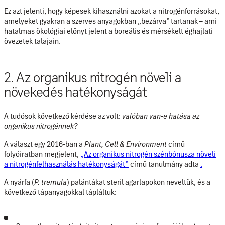
Ez azt jelenti, hogy képesek kihasználni azokat a nitrogénforrásokat,
amelyeket gyakran a szerves anyagokban „bezárva” tartanak – ami
hatalmas ökológiai előnyt jelent a boreális és mérsékelt éghajlati
övezetek talajain.
2. Az organikus nitrogén növeli a
növekedés hatékonyságát
A tudósok következő kérdése az volt:
valóban van-e hatása az
organikus nitrogénnek?
A választ egy 2016-ban a
Plant, Cell & Environment
című
folyóiratban megjelent,
„Az organikus nitrogén szénbónusza növeli
a nitrogénfelhasználás hatékonyságát”
című tanulmány adta
.
A nyárfa (
P. tremula
) palántákat steril agarlapokon neveltük, és a
következő tápanyagokkal tápláltuk: