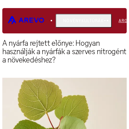
NÖVÉNYKULTÚRÁK
ARG
Főoldal
Blog
A nyárfa rejtett előnye: Hogyan
használják a nyárfák a szerves nitrogént
a növekedéshez?