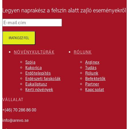
Legyen naprakész a felszín alatt zajló eseményekről
E-mail cím
IRATKOZZ FEL
NÖVÉNYKULTÚRÁK
RÓLUNK
Szója
Arginex
Kukorica
Tudás
Erdőtelepítés
Rólunk
Erdészeti faiskolák
Befektetők
Eukaliptusz
Partner
Kerti növények
Kapcsolat
VÁLLALAT
+(46) 70 286 86 00
info@arevo.se