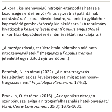
„A korai, kis mennyiségű nitrogén-utánpótlás hatása a
közönséges erdei fenyő (Pinus sylvestris) palántáinak
csírázására és korai növekedésére, valamint a gyökérhez
kapcsolódó gombaközösség kialakulására.”
(A tanulmány
hivatkozik
a keskeny levelű nyár (Populus angustifolia)
mikorrhiza-képződésére és hőmérsékleti reakciójára.)
„A mezőgazdasági területek talajoldatában található
nitrogénvegyületek.”
(Megjegyzi a
Populus tremula
jelenlétét egy ritkított nyírfaerdőben.)
Fataftah, N. és társai (2022). „A nitrát-trágyázás
késleltetheti az őszi levélöregedést, míg az aminosav-
trágyázás nem.”
Physiologia Plantarum
, 174(2).
Franklin, O. és társai (2016). „Az organikus nitrogén
szénbónusza javítja a nitrogénfelhasználás hatékonyságát.”
Plant, Cell & Environment
, 39(8): 1672–1683.