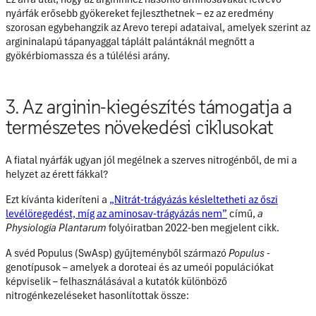
nyárfák erősebb gyökereket fejleszthetnek – ez az eredmény
szorosan egybehangzik az Arevo terepi adataival, amelyek szerint az
argininalapú tápanyaggal táplált palántáknál megnőtt a
gyökérbiomassza és a túlélési arány.
3. Az arginin-kiegészítés támogatja a
természetes növekedési ciklusokat
A fiatal nyárfák ugyan jól megélnek a szerves nitrogénből, de mi a
helyzet az érett fákkal?
Ezt kívánta kideríteni a
„Nitrát-trágyázás késleltetheti az őszi
levélöregedést, míg az aminosav-trágyázás nem”
című,
a
Physiologia Plantarum
folyóiratban 2022-ben megjelent cikk.
A
svéd Populus (SwAsp) gyűjteményből
származó
Populus
-
genotípusok – amelyek a doroteai és az umeói populációkat
képviselik – felhasználásával a kutatók különböző
nitrogénkezeléseket hasonlítottak össze: