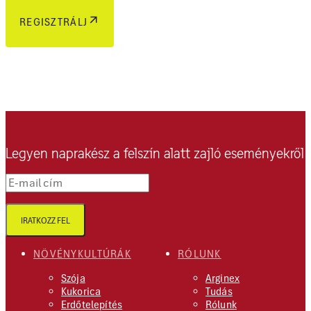
REGISZTRÁLJ
Legyen naprakész a felszín alatt zajló eseményekről
E-mail cím
IRATKOZZ FEL
NÖVÉNYKULTÚRÁK
RÓLUNK
Szója
Arginex
Kukorica
Tudás
Erdőtelepítés
Rólunk