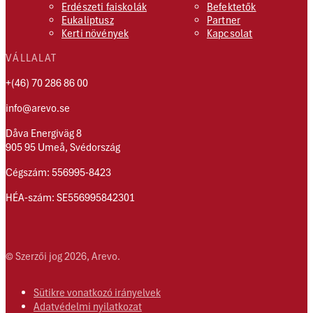
Erdészeti faiskolák
Befektetők
Eukaliptusz
Partner
Kerti növények
Kapcsolat
VÁLLALAT
+(46) 70 286 86 00
info@arevo.se
Dåva Energiväg 8
905 95 Umeå, Svédország
Cégszám: 556995-8423
HÉA-szám: SE556995842301
© Szerzői jog 2026, Arevo.
Sütikre vonatkozó irányelvek
Adatvédelmi nyilatkozat