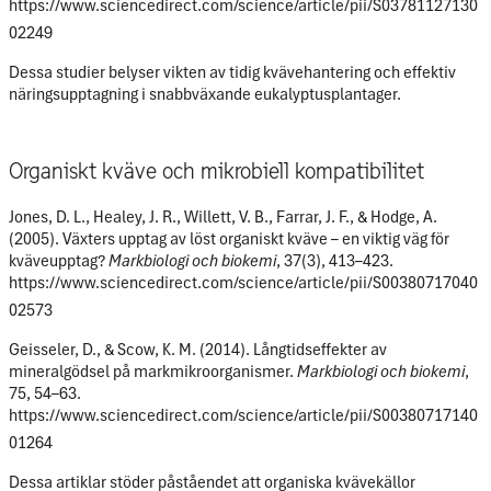
https://www.sciencedirect.com/science/article/pii/S03781127130
02249
Dessa studier belyser vikten av
tidig kvävehantering
och effektiv
näringsupptagning i snabbväxande eukalyptusplantager.
Organiskt kväve och mikrobiell kompatibilitet
Jones, D. L., Healey, J. R., Willett, V. B., Farrar, J. F., & Hodge, A.
(2005). Växters upptag av löst organiskt kväve – en viktig väg för
kväveupptag?
Markbiologi och biokemi
, 37(3), 413–423.
https://www.sciencedirect.com/science/article/pii/S00380717040
02573
Geisseler, D., & Scow, K. M. (2014). Långtidseffekter av
mineralgödsel på markmikroorganismer.
Markbiologi och biokemi
,
75, 54–63.
https://www.sciencedirect.com/science/article/pii/S00380717140
01264
Dessa artiklar stöder påståendet att
organiska kvävekällor