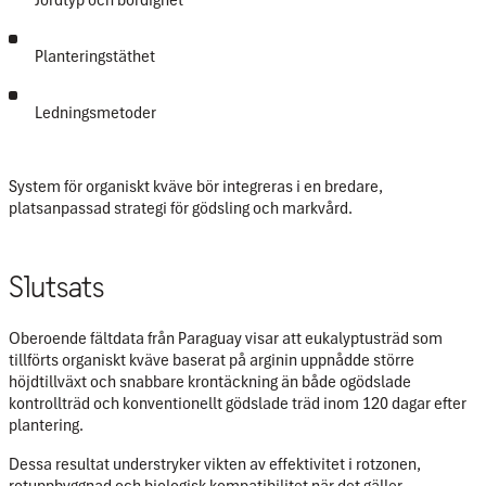
Jordtyp och bördighet
Planteringstäthet
Ledningsmetoder
System för organiskt kväve bör integreras i en bredare,
platsanpassad strategi för gödsling och markvård.
Slutsats
Oberoende fältdata från Paraguay visar att eukalyptusträd som
tillförts organiskt kväve baserat på arginin uppnådde
större
höjdtillväxt och snabbare krontäckning
än både ogödslade
kontrollträd och konventionellt gödslade träd inom 120 dagar efter
plantering.
Dessa resultat understryker vikten av
effektivitet i rotzonen,
rotuppbyggnad och biologisk kompatibilitet
när det gäller