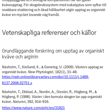
kväveupptag. För skogsbrukssystem med eukalyptus som syftar till
snabbare etablering och ökad hållbarhet utgör upptag av organiskt
kväve en mycket lovande väg framåt.
Vetenskapliga referenser och källor
Grundläggande forskning om upptag av organiskt
kväve och arginin
Näsholm, T., Kielland, K., & Ganeteg, U. (2009). Växters upptag av
organiskt kväve.
New Phytologist
, 182(1), 31–48.
https://nph.onlinelibrary.wiley.com/doi/10.1111/j.1469-
8137.2008.02751.x
Näsholm, T., Ekblad, A., Nordin, A., Giesler, R., Högberg, M., &
Högberg, P. (1998). Växter i den boreala skogen tar upp organiskt
kväve.
Naturen
, 392, 914–916.
https://www.nature.com/articles/31921