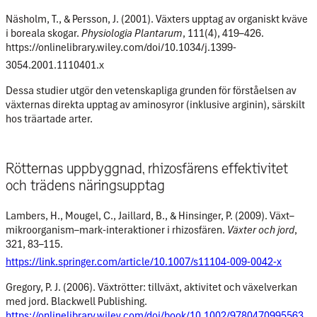
Näsholm, T., & Persson, J. (2001). Växters upptag av organiskt kväve
i boreala skogar.
Physiologia Plantarum
, 111(4), 419–426.
https://onlinelibrary.wiley.com/doi/10.1034/j.1399-
3054.2001.1110401.x
Dessa studier utgör den vetenskapliga grunden för förståelsen
av
växternas direkta upptag av aminosyror (inklusive arginin)
, särskilt
hos
träartade arter.
Rötternas uppbyggnad, rhizosfärens effektivitet
och trädens näringsupptag
Lambers, H., Mougel, C., Jaillard, B., & Hinsinger, P. (2009). Växt–
mikroorganism–mark-interaktioner i rhizosfären.
Växter och jord
,
321, 83–115.
https://link.springer.com/article/10.1007/s11104-009-0042-x
Gregory, P. J. (2006). Växtrötter: tillväxt, aktivitet och växelverkan
med jord. Blackwell Publishing.
https://onlinelibrary.wiley.com/doi/book/10.1002/9780470995563