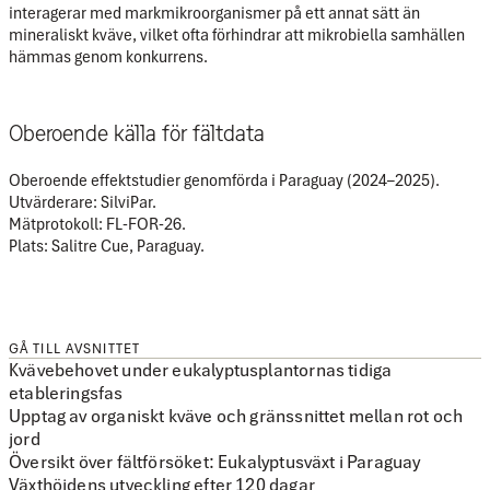
interagerar med markmikroorganismer på ett annat sätt
än
mineraliskt kväve, vilket ofta förhindrar att mikrobiella samhällen
hämmas genom konkurrens.
Oberoende källa för fältdata
Oberoende effektstudier genomförda i Paraguay (2024–2025).
Utvärderare: SilviPar.
Mätprotokoll: FL-FOR-26.
Plats: Salitre Cue, Paraguay.
GÅ TILL AVSNITTET
Kvävebehovet under eukalyptusplantornas tidiga
etableringsfas
Upptag av organiskt kväve och gränssnittet mellan rot och
jord
Översikt över fältförsöket: Eukalyptusväxt i Paraguay
Växthöjdens utveckling efter 120 dagar