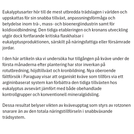
Eukalyptusarter hör till de mest utbredda trädslagen i världen och
uppskattas för sin snabba tillväxt, anpassningsförmåga och
betydelse inom trä-, mass- och bioenergiindustrin samt för
koldioxidbindning. Den tidiga etableringen och kronans utveckling
utgör dock fortfarande kritiska flaskhalsar i
eukalyptusproduktionen, särskilt på näringsfattiga eller försämrade
jordar.
I den här artikeln ska vi undersöka hur tillgången på kväve under de
första månaderna efter plantering har stor inverkan på
rotutbredning, höjdtillväxt och kronbildning. Nya oberoende
fältförsök i Paraguay visar att
organiskt kväve som tillförs via ett
argininbaserat system
kan förbättra den tidiga tillväxten hos
eukalyptus avsevärt jämfört med både obehandlade
kontrollgrupper och konventionell mineralgödsling.
Dessa resultat belyser vikten av
kväveupptag som styrs av rotzonen
snarare än av den totala näringstillförseln i snabbväxande
trädsystem.