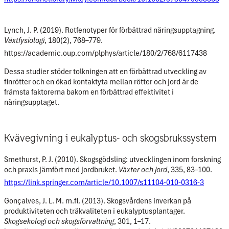
Lynch, J. P. (2019). Rotfenotyper för förbättrad näringsupptagning.
Växtfysiologi
, 180(2), 768–779.
https://academic.oup.com/plphys/article/180/2/768/6117438
Dessa studier stöder tolkningen att
en förbättrad utveckling av
finrötter och en ökad kontaktyta mellan rötter och jord
är de
främsta faktorerna bakom en förbättrad effektivitet i
näringsupptaget.
Kvävegivning i eukalyptus- och skogsbrukssystem
Smethurst, P. J. (2010). Skogsgödsling: utvecklingen inom forskning
och praxis jämfört med jordbruket.
Växter och jord
, 335, 83–100.
https://link.springer.com/article/10.1007/s11104-010-0316-3
Gonçalves, J. L. M. m.fl. (2013). Skogsvårdens inverkan på
produktiviteten och träkvaliteten i eukalyptusplantager.
Skogsekologi och skogsförvaltning
, 301, 1–17.