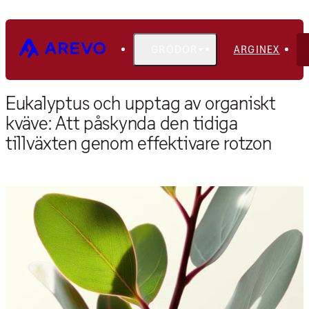
GRÖDOR
ARGINEX
Hem
Blogg
Eukalyptus och upptag av organiskt
kväve: Att påskynda den tidiga
tillväxten genom effektivare rotzon