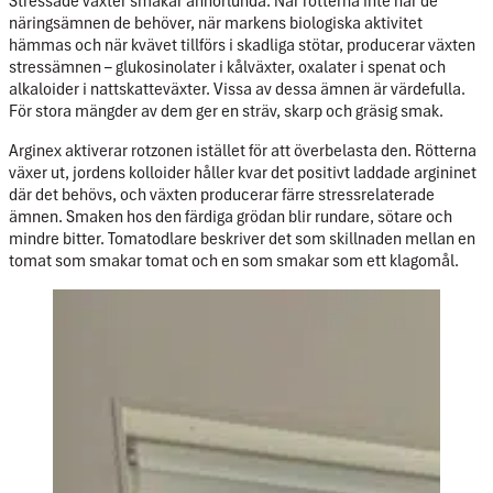
Stressade växter smakar annorlunda. När rötterna inte når de
näringsämnen de behöver, när markens biologiska aktivitet
hämmas och när kvävet tillförs i skadliga stötar, producerar växten
stressämnen – glukosinolater i kålväxter, oxalater i spenat och
alkaloider i nattskatteväxter. Vissa av dessa ämnen är värdefulla.
För stora mängder av dem ger en sträv, skarp och gräsig smak.
Arginex aktiverar rotzonen istället för att överbelasta den. Rötterna
växer ut, jordens kolloider håller kvar det positivt laddade argininet
där det behövs, och växten producerar färre stressrelaterade
ämnen. Smaken hos den färdiga grödan blir rundare, sötare och
mindre bitter. Tomatodlare beskriver det som skillnaden mellan en
tomat som smakar tomat och en som smakar som ett klagomål.