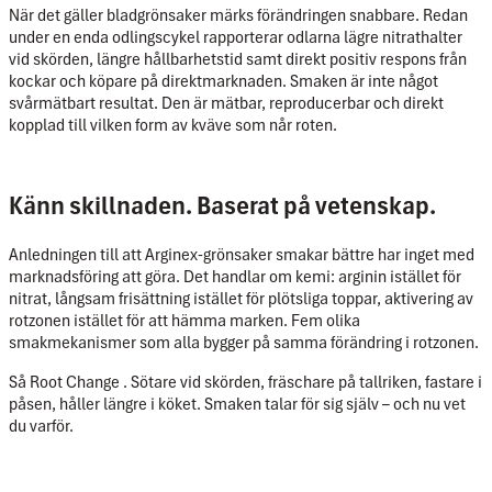
När det gäller bladgrönsaker märks förändringen snabbare. Redan
under en enda odlingscykel rapporterar odlarna lägre nitrathalter
vid skörden, längre hållbarhetstid samt direkt positiv respons från
kockar och köpare på direktmarknaden. Smaken är inte något
svårmätbart resultat. Den är mätbar, reproducerbar och direkt
kopplad till vilken form av kväve som når roten.
Känn skillnaden. Baserat på vetenskap.
Anledningen till att Arginex-grönsaker smakar bättre har inget med
marknadsföring att göra. Det handlar om kemi: arginin istället för
nitrat, långsam frisättning istället för plötsliga toppar, aktivering av
rotzonen istället för att hämma marken. Fem olika
smakmekanismer som alla bygger på samma förändring i rotzonen.
Så Root Change . Sötare vid skörden, fräschare på tallriken, fastare i
påsen, håller längre i köket. Smaken talar för sig själv – och nu vet
du varför.