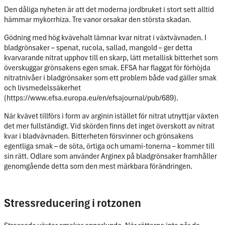
Den dåliga nyheten är att det moderna jordbruket i stort sett alltid
hämmar mykorrhiza. Tre vanor orsakar den största skadan.
Gödning med hög kvävehalt lämnar kvar nitrat i växtvävnaden. I
bladgrönsaker – spenat, rucola, sallad, mangold – ger detta
kvarvarande nitrat upphov till en skarp, lätt metallisk bitterhet som
överskuggar grönsakens egen smak. EFSA har flaggat för förhöjda
nitratnivåer i bladgrönsaker som ett problem både vad gäller smak
och livsmedelssäkerhet
(https://www.efsa.europa.eu/en/efsajournal/pub/689).
När kvävet tillförs i form av arginin istället för nitrat utnyttjar växten
det mer fullständigt. Vid skörden finns det inget överskott av nitrat
kvar i bladvävnaden. Bitterheten försvinner och grönsakens
egentliga smak – de söta, örtiga och umami-tonerna – kommer till
sin rätt. Odlare som använder Arginex på bladgrönsaker framhåller
genomgående detta som den mest märkbara förändringen.
Stressreducering i rotzonen