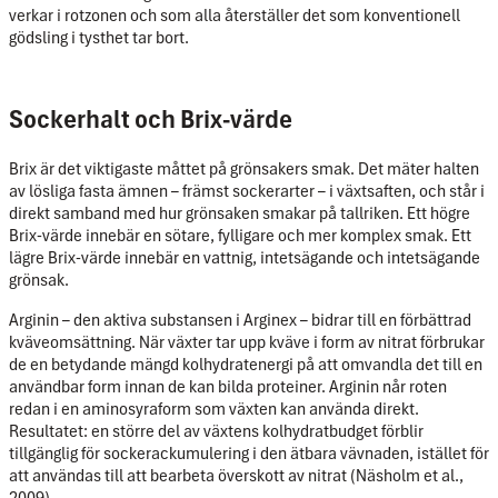
verkar i rotzonen och som alla återställer det som konventionell
gödsling i tysthet tar bort.
Sockerhalt och Brix-värde
Brix är det viktigaste måttet på grönsakers smak. Det mäter halten
av lösliga fasta ämnen – främst sockerarter – i växtsaften, och står i
direkt samband med hur grönsaken smakar på tallriken. Ett högre
Brix-värde innebär en sötare, fylligare och mer komplex smak. Ett
lägre Brix-värde innebär en vattnig, intetsägande och intetsägande
grönsak.
Arginin – den aktiva substansen i Arginex – bidrar till en förbättrad
kväveomsättning. När växter tar upp kväve i form av nitrat förbrukar
de en betydande mängd kolhydratenergi på att omvandla det till en
användbar form innan de kan bilda proteiner. Arginin når roten
redan i en aminosyraform som växten kan använda direkt.
Resultatet: en större del av växtens kolhydratbudget förblir
tillgänglig för sockerackumulering i den ätbara vävnaden, istället för
att användas till att bearbeta överskott av nitrat (Näsholm et al.,