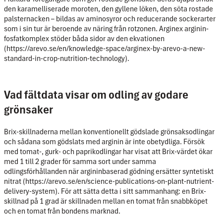
den karamelliserade moroten, den gyllene löken, den söta rostade
palsternacken – bildas av aminosyror och reducerande sockerarter
som i sin tur är beroende av näring från rotzonen. Arginex arginin-
fosfatkomplex stöder båda sidor av den ekvationen
(https://arevo.se/en/knowledge-space/arginex-by-arevo-a-new-
standard-in-crop-nutrition-technology).
Vad fältdata visar om odling av godare
grönsaker
Brix-skillnaderna mellan konventionellt gödslade grönsaksodlingar
och sådana som gödslats med arginin är inte obetydliga. Försök
med tomat-, gurk- och paprikodlingar har visat att Brix-värdet ökar
med 1 till 2 grader för samma sort under samma
odlingsförhållanden när argininbaserad gödning ersätter syntetiskt
nitrat (https://arevo.se/en/science-publications-on-plant-nutrient-
delivery-system). För att sätta detta i sitt sammanhang: en Brix-
skillnad på 1 grad är skillnaden mellan en tomat från snabbköpet
och en tomat från bondens marknad.