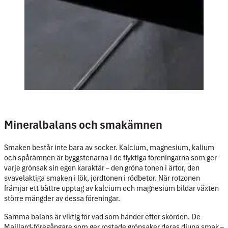
Mineralbalans och smakämnen
Smaken består inte bara av socker. Kalcium, magnesium, kalium
och spårämnen är byggstenarna i de flyktiga föreningarna som ger
varje grönsak sin egen karaktär – den gröna tonen i ärtor, den
svavelaktiga smaken i lök, jordtonen i rödbetor. När rotzonen
främjar ett bättre upptag av kalcium och magnesium bildar växten
större mängder av dessa föreningar.
Samma balans är viktig för vad som händer efter skörden. De
Maillard-föregångare som ger rostade grönsaker deras djupa smak –