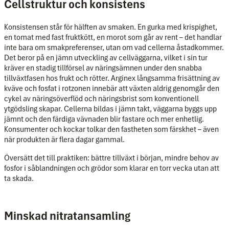
Cellstruktur och konsistens
Konsistensen står för hälften av smaken. En gurka med krispighet,
en tomat med fast fruktkött, en morot som går av rent – det handlar
inte bara om smakpreferenser, utan om vad cellerna åstadkommer.
Det beror på en jämn utveckling av cellväggarna, vilket i sin tur
kräver en stadig tillförsel av näringsämnen under den snabba
tillväxtfasen hos frukt och rötter. Arginex långsamma frisättning av
kväve och fosfat i rotzonen innebär att växten aldrig genomgår den
cykel av näringsöverflöd och näringsbrist som konventionell
ytgödsling skapar. Cellerna bildas i jämn takt, väggarna byggs upp
jämnt och den färdiga vävnaden blir fastare och mer enhetlig.
Konsumenter och kockar tolkar den fastheten som färskhet – även
när produkten är flera dagar gammal.
Översätt det till praktiken: bättre tillväxt i början, mindre behov av
fosfor i såblandningen och grödor som klarar en torr vecka utan att
ta skada.
Minskad nitratansamling