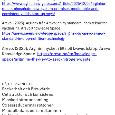
https://www.agtechnavigator.com/Article/2025/12/02/arginine-
meets-phosphate-new-system-promises-predictable-and-
consistent-yields-start-up-says/
Arevo. (2025). Arginex från Arevo: en ny standard inom teknik för
växtnäring. Arevo Knowledge Space.
https://arevo.se/en/knowledge-space/arginex-by-arevo-a-new-
standard-in-crop-nutrition-technology
Arevo. (2025). Arginin: nyckeln till noll kväveutsläpp. Arevo
Knowledge Space.
https://arevo.se/en/knowledge-
space/arginine-the-key-to-zero-nitrogen-waste
GÅ TILL AVSNITTET
Sockerhalt och Brix-värde
Cellstruktur och konsistens
Minskad nitratansamling
Stressreducering i rotzonen
Mineralbalans och smakämnen