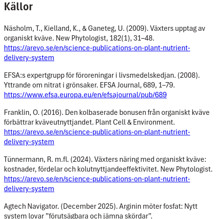
Källor
Näsholm, T., Kielland, K., & Ganeteg, U. (2009). Växters upptag av
organiskt kväve. New Phytologist, 182(1), 31–48.
https://arevo.se/en/science-publications-on-plant-nutrient-
delivery-system
EFSA:s expertgrupp för föroreningar i livsmedelskedjan. (2008).
Yttrande om nitrat i grönsaker. EFSA Journal, 689, 1–79.
https://www.efsa.europa.eu/en/efsajournal/pub/689
Franklin, O. (2016). Den kolbaserade bonusen från organiskt kväve
förbättrar kväveutnyttjandet. Plant Cell & Environment.
https://arevo.se/en/science-publications-on-plant-nutrient-
delivery-system
Tünnermann, R. m.fl. (2024). Växters näring med organiskt kväve:
kostnader, fördelar och kolutnyttjandeeffektivitet. New Phytologist.
https://arevo.se/en/science-publications-on-plant-nutrient-
delivery-system
Agtech Navigator. (December 2025). Arginin möter fosfat: Nytt
system lovar ”förutsägbara och jämna skördar”.