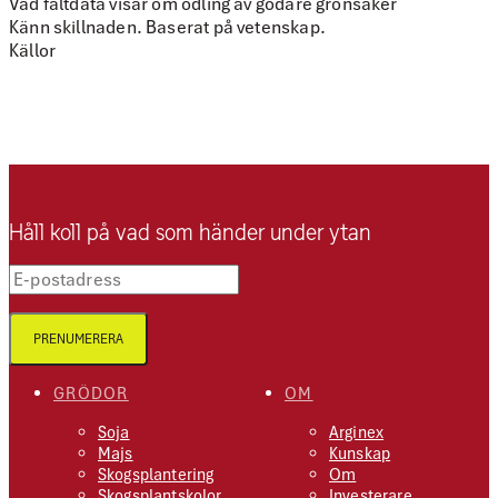
Vad fältdata visar om odling av godare grönsaker
Känn skillnaden. Baserat på vetenskap.
Källor
Håll koll på vad som händer under ytan
E-postadress
PRENUMERERA
GRÖDOR
OM
Soja
Arginex
Majs
Kunskap
Skogsplantering
Om
Skogsplantskolor
Investerare