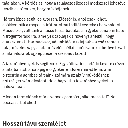
talajában. A kérdés az, hogy a talajgazdálkodási módszerei lehetővé
teszik-e számukra, hogy működjenek.
Három lépés segít, és gyorsan. Először is, ahol csak lehet,
csökkentsük a magas nitráttartalmú indítókeverékek használatát.
Másodszor, váltsunk át lassú felszabadulású, a gyökérzónában ható
nitrogénforrásokra, amelyek táplálják a növényt anélkül, hogy
elárasztanák. Harmadszor, adjunk időt a talajnak – a csökkentett
talajművelés vagy a talajművelés nélküli módszerek lehetővé teszik
a hifahálózatok újjáépülését a szezonok között.
A takarónövények is segítenek. Egy változatos, télálló keverék révén
a talajban több hónapig élő gyökérrendszer marad fenn, ami
biztosítja a gombás társaink számára az aktív működéshez
szükséges szén-dioxidot. Ha elhagyjuk a takarónövényeket, a
hálózat leáll.
Minden termelőnek máris vannak gombás „alkalmazottai”. Ne
bocsássák el őket!
Hosszú távú szemlélet