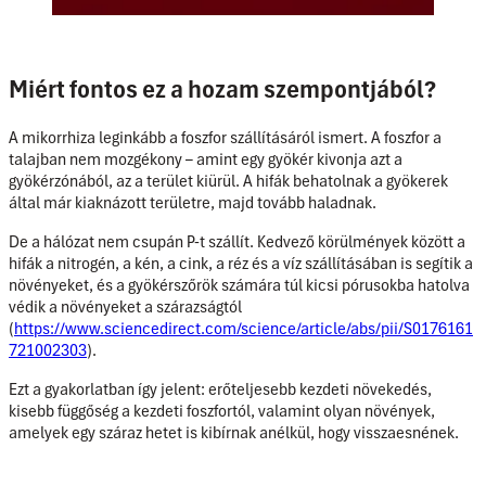
Miért fontos ez a hozam szempontjából?
A mikorrhiza leginkább a foszfor szállításáról ismert. A foszfor a
talajban nem mozgékony – amint egy gyökér kivonja azt a
gyökérzónából, az a terület kiürül. A hifák behatolnak a gyökerek
által már kiaknázott területre, majd tovább haladnak.
De a hálózat nem csupán P-t szállít. Kedvező körülmények között a
hifák a nitrogén, a kén, a cink, a réz és a víz szállításában is segítik a
növényeket, és a gyökérszőrök számára túl kicsi pórusokba hatolva
védik a növényeket a szárazságtól
(
https://www.sciencedirect.com/science/article/abs/pii/S0176161
721002303
).
Ezt a gyakorlatban így jelent: erőteljesebb kezdeti növekedés,
kisebb függőség a kezdeti foszfortól, valamint olyan növények,
amelyek egy száraz hetet is kibírnak anélkül, hogy visszaesnének.