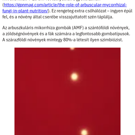
(
https://gpnmag.com/article/the-role-of-arbuscular-mycorrhizal-
fungi-in-plant-nutrition/
). Ez rengeteg extra csőhálózat – ingyen épül
fel, és a növény által cserébe visszajuttatott szén táplálja.
Az arbuszkuláris mikorrhiza gombák (AMF) a szántóföldi növények,
a zöldségnövények és a fák számára a legfontosabb gombatípusok.
A szárazföldi növények mintegy 80%-a létesít ilyen szimbiózist.