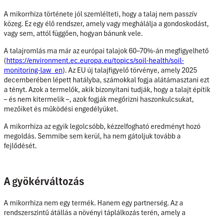
A mikorrhiza története jól szemlélteti, hogy a talaj nem passzív
közeg. Ez egy élő rendszer, amely vagy meghálálja a gondoskodást,
vagy sem, attól függően, hogyan bánunk vele.
A talajromlás ma már az európai talajok 60–70%-án megfigyelhető
(
https://environment.ec.europa.eu/topics/soil-health/soil-
monitoring-law_en
). Az EU új talajfigyelő törvénye, amely 2025
decemberében lépett hatályba, számokkal fogja alátámasztani ezt
a tényt. Azok a termelők, akik bizonyítani tudják, hogy a talajt építik
– és nem kitermelik –, azok fogják megőrizni haszonkulcsukat,
mezőiket és működési engedélyüket.
A mikorrhiza az egyik legolcsóbb, kézzelfogható eredményt hozó
megoldás. Semmibe sem kerül, ha nem gátoljuk tovább a
fejlődését.
A gyökérváltozás
A mikorrhiza nem egy termék. Hanem egy partnerség. Az a
rendszerszintű átállás a növényi táplálkozás terén, amely a