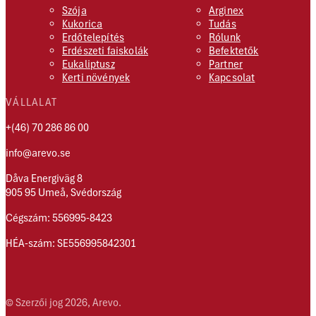
Szója
Arginex
Kukorica
Tudás
Erdőtelepítés
Rólunk
Erdészeti faiskolák
Befektetők
Eukaliptusz
Partner
Kerti növények
Kapcsolat
VÁLLALAT
+(46) 70 286 86 00
info@arevo.se
Dåva Energiväg 8
905 95 Umeå, Svédország
Cégszám: 556995-8423
HÉA-szám: SE556995842301
© Szerzői jog 2026, Arevo.