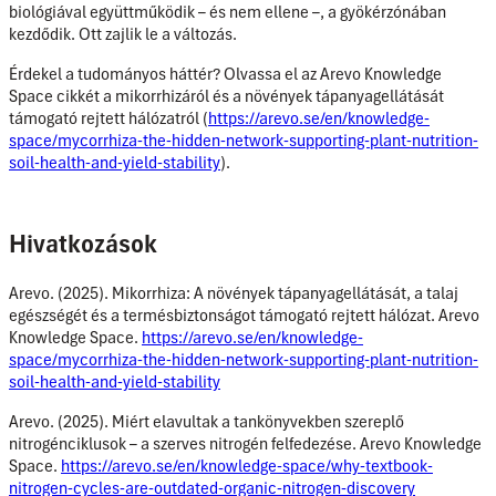
biológiával együttműködik – és nem ellene –, a gyökérzónában
kezdődik. Ott zajlik le a változás.
Érdekel a tudományos háttér? Olvassa el az Arevo Knowledge
Space cikkét a mikorrhizáról és a növények tápanyagellátását
támogató rejtett hálózatról (
https://arevo.se/en/knowledge-
space/mycorrhiza-the-hidden-network-supporting-plant-nutrition-
soil-health-and-yield-stability
).
Hivatkozások
Arevo. (2025). Mikorrhiza: A növények tápanyagellátását, a talaj
egészségét és a termésbiztonságot támogató rejtett hálózat. Arevo
Knowledge Space.
https://arevo.se/en/knowledge-
space/mycorrhiza-the-hidden-network-supporting-plant-nutrition-
soil-health-and-yield-stability
Arevo. (2025). Miért elavultak a tankönyvekben szereplő
nitrogénciklusok – a szerves nitrogén felfedezése. Arevo Knowledge
Space.
https://arevo.se/en/knowledge-space/why-textbook-
nitrogen-cycles-are-outdated-organic-nitrogen-discovery