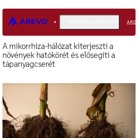
NÖVÉNYKULTÚRÁK
ARG
Főoldal
Blog
A mikorrhiza-hálózat kiterjeszti a
növények hatókörét és elősegíti a
tápanyagcserét