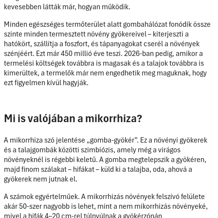
kevesebben látták már, hogyan működik.
Minden egészséges termőterület alatt gombahálózat fonódik össze
szinte minden termesztett növény gyökereivel – kiterjeszti a
hatókört, szállítja a foszfort, és tápanyagokat cserél a növények
szénjéért. Ezt már 450 millió éve teszi. 2026-ban pedig, amikor a
termelési költségek továbbra is magasak és a talajok továbbra is
kimerültek, a termelők már nem engedhetik meg maguknak, hogy
ezt figyelmen kívül hagyják.
Mi is valójában a mikorrhiza?
A mikorrhiza szó jelentése „gomba-gyökér”. Ez a növényi gyökerek
és a talajgombák közötti szimbiózis, amely még a virágos
növényeknél is régebbi keletű. A gomba megtelepszik a gyökéren,
majd finom szálakat – hifákat – küld ki a talajba, oda, ahová a
gyökerek nem jutnak el.
A számok egyértelműek. A mikorrhizás növények felszívó felülete
akár 50-szer nagyobb is lehet, mint a nem mikorrhizás növényeké,
mivel a hifák 4–20 cm-rel túlnyúlnak a gyökérzónán