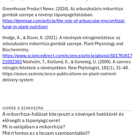
Greenhouse Product News. (2024). Az arbuszkuláris mikorrhiza
gombák szerepe a növényi tápanyagellátásban.
https://gpnmag.com/article/the-role-of-arbuscular-mycorrhizal-
fungi-in-plant-nutrition/
Hodge, A., & Storer, K. (2021). A növények nitrogénellátása: az
arbuszkuláris mikorrhiza gombák szerepe. Plant Physiology and
Biochemistry.
https://www.sciencedirect.com/science/article/abs/pii/S01761617
21002303
Näsholm, T., Kielland, K., & Ganeteg, U. (2009). A szerves
nitrogén felvétele a növényekben. New Phytologist, 182(1), 31–48.
https://arevo.se/en/science-publications-on-plant-nutrient-
delivery-system
UGRÁS A SZAKASZRA
A mikorrhiza-hálózat kiterjeszti a növények hatókörét és
elősegíti a tápanyagcserét
Mi is valójában a mikorrhiza?
Miért fontos ez a hozam szempontjából?