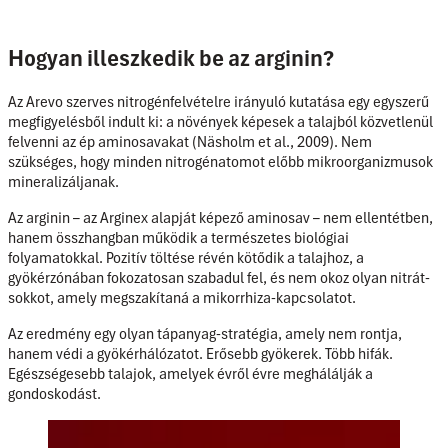
Hogyan illeszkedik be az arginin?
Az Arevo szerves nitrogénfelvételre irányuló kutatása egy egyszerű
megfigyelésből indult ki: a növények képesek a talajból közvetlenül
felvenni az ép aminosavakat (Näsholm et al., 2009). Nem
szükséges, hogy minden nitrogénatomot előbb mikroorganizmusok
mineralizáljanak.
Az arginin – az Arginex alapját képező aminosav – nem ellentétben,
hanem összhangban működik a természetes biológiai
folyamatokkal. Pozitív töltése révén kötődik a talajhoz, a
gyökérzónában fokozatosan szabadul fel, és nem okoz olyan nitrát-
sokkot, amely megszakítaná a mikorrhiza-kapcsolatot.
Az eredmény egy olyan tápanyag-stratégia, amely nem rontja,
hanem védi a gyökérhálózatot. Erősebb gyökerek. Több hifák.
Egészségesebb talajok, amelyek évről évre meghálálják a
gondoskodást.