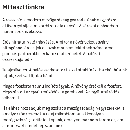
Mi teszi tönkre
A rossz hír: a modern mezőgazdaság gyakorlatának nagy része
aktívan gátolja a mikorrhiza kialakulását. A károkat elsősorban
három szokás okozza.
Erős nitráttal való trágyázás. Amikor a növényeket ásványi
nitrogénnel árasztják el, azok már nem fektetnek szénatomot
gombás partnerükbe. A kapcsolat szünetel. A hálózat
összezsugorodik.
Talajművelés. A hálós szerkezetek fizikai struktúrák. Ha ekét húzunk
rajtuk, szétszakítjuk a hálót.
Magas foszfortartalmú indítótrágyák. A növény érzékeli a foszfort.
Megszünteti az együttműködést a gombával. Az együttműködés
felbomlik.
Ha ehhez hozzáadjuk még azokat a mezőgazdasági vegyszereket is,
amelyek tönkreteszik a talaj mikrobiomját, akkor olyan
mezőgazdasági területet kapunk, amelyen már nem terem az, amit
a természet eredetileg szánt neki.