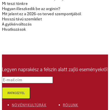
Mi teszi tönkre
Hogyan illeszkedik be az arginin?
Mit jelent ez a 2026-os terved szempontjából
Hosszú távú szemlélet
A gyökérváltozás
Hivatkozások
Legyen naprakész a felszín alatt zajló eseményekről
E-mail cím
IRATKOZZ FEL
NÖVÉNYKULTÚRÁK
RÓLUNK