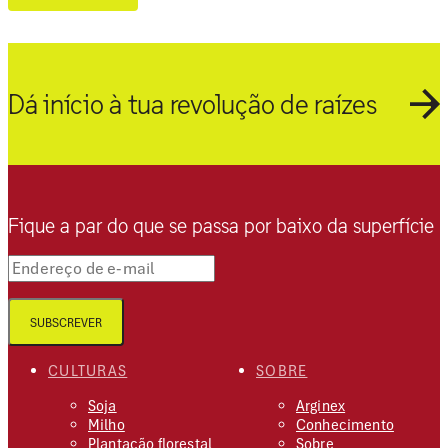
Dá início à tua revolução de raízes
Fique a par do que se passa por baixo da superfície
Endereço de e-mail
SUBSCREVER
CULTURAS
SOBRE
Soja
Arginex
Milho
Conhecimento
Plantação florestal
Sobre