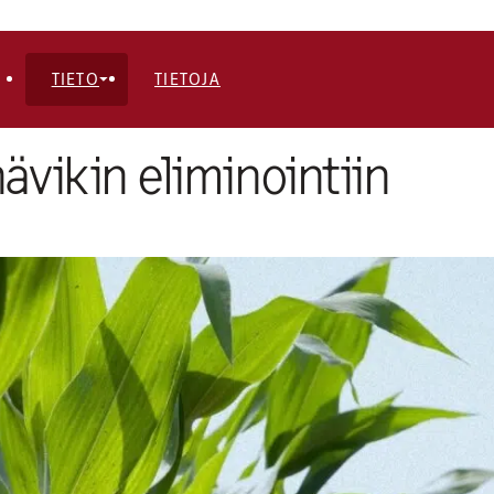
TIETO
TIETOJA
hävikin eliminointiin