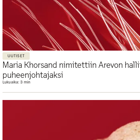
UUTISET
Maria Khorsand nimitettiin Arevon hall
puheenjohtajaksi
Lukuaika: 3 min