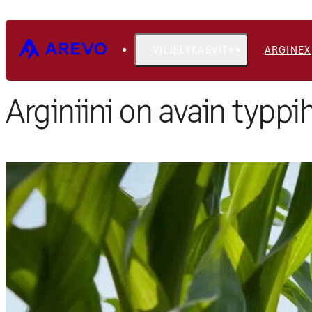
VILJELYKASVIT
ARGINEX
Etusivu
Blogi
Arginiini on avain typpi