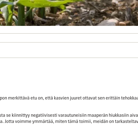
 merkittävä etu on, että kasvien juuret ottavat sen erittäin tehokka
osta se kiinnittyy negatiivisesti varautuneisiin maaperän hiukkasiin aiv
. Jotta voimme ymmärtää, miten tämä toimii, meidän on tarkasteltava 