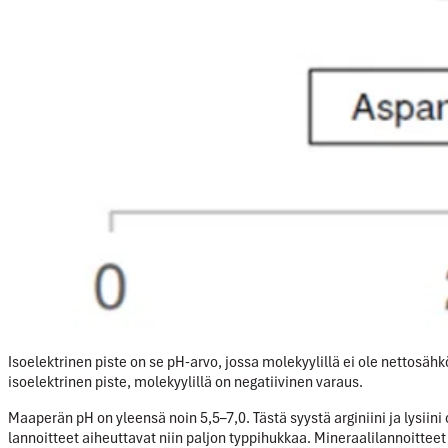
Isoelektrinen piste on se pH-arvo, jossa molekyylillä ei ole nettosäh
isoelektrinen piste, molekyylillä on negatiivinen varaus.
Maaperän pH on yleensä noin 5,5–7,0. Tästä syystä arginiini ja lysiin
lannoitteet aiheuttavat niin paljon typpihukkaa. Mineraalilannoitteet 