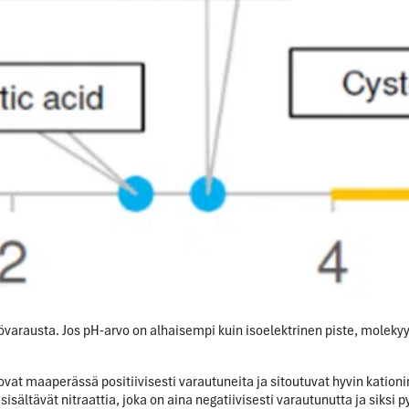
kövarausta. Jos pH-arvo on alhaisempi kuin isoelektrinen piste, molekyy
i ovat maaperässä positiivisesti varautuneita ja sitoutuvat hyvin katio
sisältävät nitraattia, joka on aina negatiivisesti varautunutta ja siks